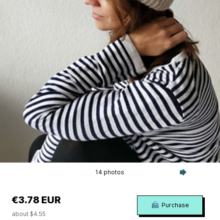
14 photos
€3.78 EUR
Purchase
about $4.55