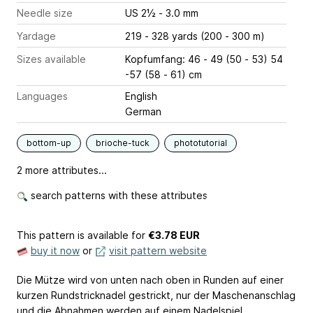
Needle size
US 2½ - 3.0 mm
Yardage
219 - 328 yards (200 - 300 m)
Sizes available
Kopfumfang: 46 - 49 (50 - 53) 54
-57 (58 - 61) cm
Languages
English
German
bottom-up
brioche-tuck
phototutorial
2 more attributes...
search patterns with these attributes
This pattern is available
for
€3.78 EUR
buy it now
or
visit pattern website
Die Mütze wird von unten nach oben in Runden auf einer
kurzen Rundstricknadel gestrickt, nur der Maschenanschlag
und die Abnahmen werden auf einem Nadelspiel