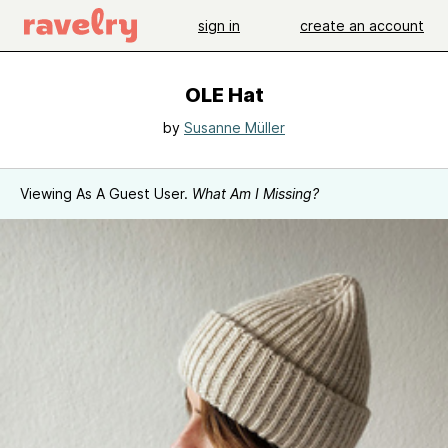
sign in
create an account
OLE Hat
by
Susanne Müller
Viewing As A Guest User.
What Am I Missing?