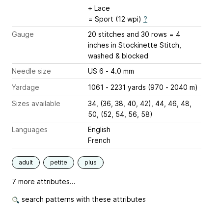
+ Lace
= Sport (12 wpi)
?
Gauge
20 stitches and 30 rows = 4
inches
in Stockinette Stitch,
washed & blocked
Needle size
US 6 - 4.0 mm
Yardage
1061 - 2231 yards (970 - 2040 m)
Sizes available
34, (36, 38, 40, 42), 44, 46, 48,
50, (52, 54, 56, 58)
Languages
English
French
adult
petite
plus
7 more attributes...
search patterns with these attributes