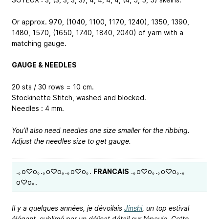
Or approx. 970, (1040, 1100, 1170, 1240),
1350, 1390,
1480, 1570
, (1650, 1740, 1840, 2040) of yarn with a
matching gauge.
GAUGE & NEEDLES
20 sts / 30 rows = 10 cm.
Stockinette Stitch, washed and blocked.
Needles : 4 mm.
You’ll also need needles one size smaller for the ribbing.
Adjust the needles size to get gauge.
.｡o♡o｡.｡o♡o｡.｡o♡o｡.
FRANCAIS
.｡o♡o｡.｡o♡o｡.｡
o♡o｡.
Il y a quelques années, je dévoilais
Jinshi
, un top estival
élégant, sublimé par un délicat détail sur l’épaule. Cette