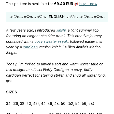
This pattern is available
for
€9.40 EUR
buy it now
.｡o♡o｡.｡o♡o｡.｡o♡o｡.
ENGLISH
.｡o♡o｡.｡o♡o｡.｡o♡o｡.
A few years ago, I introduced
Jinshi
, a light summer top
featuring an elegant shoulder detail. This creative journey
continued with a
cozy sweater in yak
, followed earlier this
year by a
cardigan
version knit in La Bien Aimée’s Merino
Single.
Today, I’m thrilled to unveil a soft and warm winter take on
this design: the Jinshi Fluffy Cardigan, a cozy, fluffy
cardigan perfect for staying stylish and snug all winter long.
❄️✨
SIZES
34, (36, 38, 40, 42), 44, 46, 48, 50, (52, 54, 56, 58)