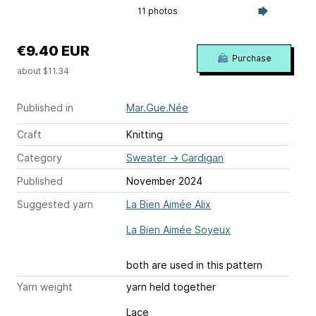
11 photos
€9.40 EUR
Purchase
about $11.34
Published in
Mar.Gue.Née
Craft
Knitting
Category
Sweater
→
Cardigan
Published
November 2024
Suggested yarn
La Bien Aimée Alix
La Bien Aimée Soyeux
both are used in this pattern
Yarn weight
yarn held together
Lace