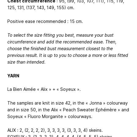
Chest circumference
: 95, (99, 103, 107, 111), 115, 119,
125, 131, (137, 143, 149, 155) cm.
Positive ease recommended : 15 cm.
To select the size fitting you best, measure your bust
circumference and add the recommended ease. Then,
choose the finished bust measurement closest to the
previous result. It is up to you to choose a more or less fitted
size than intended.
YARN
La Bien Aimée « Alix » + « Soyeux ».
The samples are knit in size 42, in the « Jonna » colourway
and in size 50, in the Alix « Peach Sweater Ephémère » and
Soyeux « Fluoro Morganite » colourways.
ALIX : 2, (2, 2, 2, 2),
3, 3, 3, 3
, (3, 3, 3, 4) skeins.
SOYEUX : 3, (3, 3, 3, 3),
4, 4, 4, 4
, (4, 5, 5, 5) skeins.