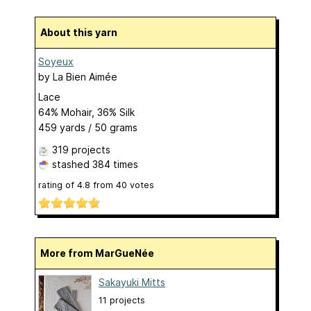
About this yarn
Soyeux
by
La Bien Aimée
Lace
64% Mohair, 36% Silk
459 yards / 50 grams
319 projects
stashed
384 times
rating of
4.8
from
40
votes
More from MarGueNée
Sakayuki Mitts
11 projects