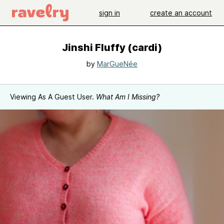
sign in
create an account
Jinshi Fluffy (cardi)
by
MarGueNée
Viewing As A Guest User.
What Am I Missing?