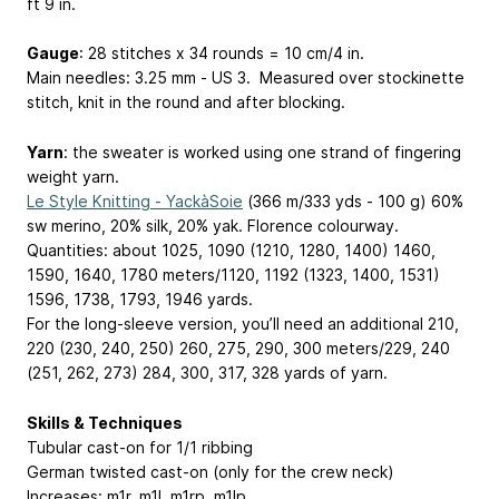
ft 9 in.
Gauge
: 28 stitches x 34 rounds = 10 cm/4 in.
Main needles: 3.25 mm - US 3. Measured over stockinette
stitch, knit in the round and after blocking.
Yarn
: the sweater is worked using one strand of fingering
weight yarn.
Le Style Knitting - YackàSoie
(366 m/333 yds - 100 g) 60%
sw merino, 20% silk, 20% yak. Florence colourway.
Quantities: about 1025, 1090 (1210, 1280, 1400) 1460,
1590, 1640, 1780 meters/1120, 1192 (1323, 1400, 1531)
1596, 1738, 1793, 1946 yards.
For the long-sleeve version, you’ll need an additional 210,
220 (230, 240, 250) 260, 275, 290, 300 meters/229, 240
(251, 262, 273) 284, 300, 317, 328 yards of yarn.
Skills & Techniques
Tubular cast-on for 1/1 ribbing
German twisted cast-on (only for the crew neck)
Increases: m1r, m1l, m1rp, m1lp