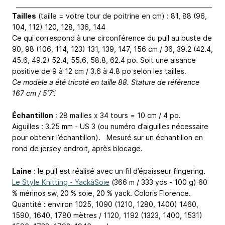
_________________________________________________________________
Tailles
(taille = votre tour de poitrine en cm) : 81, 88 (96,
104, 112) 120, 128, 136, 144
Ce qui correspond à une circonférence du pull au buste de
90, 98 (106, 114, 123) 131, 139, 147, 156 cm / 36, 39.2 (42.4,
45.6, 49.2) 52.4, 55.6, 58.8, 62.4 po. Soit une aisance
positive de 9 à 12 cm / 3.6 à 4.8 po selon les tailles.
Ce modèle a été tricoté en taille 88. Stature de référence
167 cm / 5’7”.
Échantillon
: 28 mailles x 34 tours = 10 cm / 4 po.
Aiguilles : 3.25 mm - US 3 (ou numéro d’aiguilles nécessaire
pour obtenir l’échantillon). Mesuré sur un échantillon en
rond de jersey endroit, après blocage.
Laine
: le pull est réalisé avec un fil d’épaisseur fingering.
Le Style Knitting - YackàSoie
(366 m / 333 yds - 100 g) 60
% mérinos sw, 20 % soie, 20 % yack. Coloris Florence.
Quantité : environ 1025, 1090 (1210, 1280, 1400) 1460,
1590, 1640, 1780 mètres / 1120, 1192 (1323, 1400, 1531)