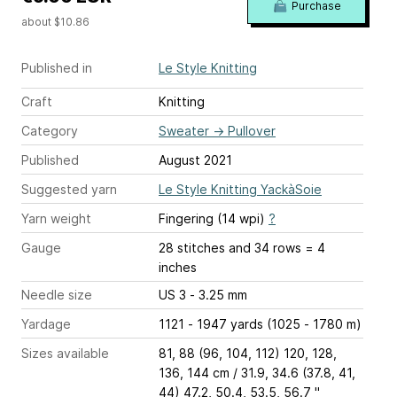
Purchase
about $10.86
Published in
Le Style Knitting
Craft
Knitting
Category
Sweater
→
Pullover
Published
August 2021
Suggested yarn
Le Style Knitting YackàSoie
Yarn weight
Fingering (14 wpi)
?
Gauge
28 stitches and 34 rows = 4
inches
Needle size
US 3 - 3.25 mm
Yardage
1121 - 1947 yards (1025 - 1780 m)
Sizes available
81, 88 (96, 104, 112) 120, 128,
136, 144 cm / 31.9, 34.6 (37.8, 41,
44) 47.2, 50.4, 53.5, 56.7 ''