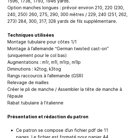
1596, 1738, 1793, 1946 yards.
Option manches longues : prévoir environ 210, 220 (230,
240, 250) 260, 275, 290, 300 mètres / 229, 240 (251, 262,
273) 284, 300, 317, 328 yards de fils supplémentaire.
Techniques utilisées
Montage tubulaire pour côtes 1/1
Montage à l’allemande “German twisted cast-on”
(uniquement pour le col bas)
Augmentations : m1r, m1l, m1rp, m1lp
Diminutions : k2tog, k3tog
Rangs raccourcis à l’allemande (GSR)
Relevage de mailles
Créer le pli de manche / Assembler la tête de manche à
l’épaule
Rabat tubulaire à l’italienne
Présentation et rédaction du patron
Ce patron se compose d’un fichier pdf de 11
pages. Le fichier est formaté pour papier A4.