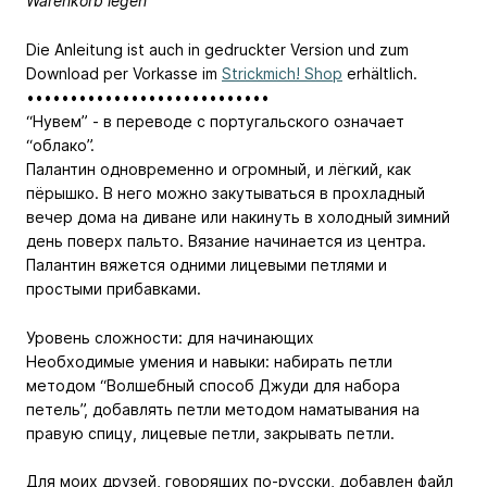
Warenkorb legen
Die Anleitung ist auch in gedruckter Version und zum
Download per Vorkasse im
Strickmich! Shop
erhältlich.
••••••••••••••••••••••••••••
“Нувем” - в переводе с португальского означает
“облако”.
Палантин одновременно и огромный, и лёгкий, как
пёрышко. В него можно закутываться в прохладный
вечер дома на диване или накинуть в холодный зимний
день поверх пальто. Вязание начинается из центра.
Палантин вяжется одними лицевыми петлями и
простыми прибавками.
Уровень сложности: для начинающих
Необходимые умения и навыки: набирать петли
методом “Волшебный способ Джуди для набора
петель”, добавлять петли методом наматывания на
правую спицу, лицевые петли, закрывать петли.
Для моих друзей, говорящих по-русски, добавлен файл