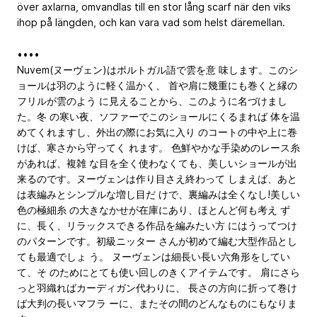
över axlarna, omvandlas till en stor lång scarf när den viks
ihop på längden, och kan vara vad som helst däremellan.
••••
Nuvem(ヌーヴェン)はポルトガル語で雲を意 味します。このシ
ョールは羽のように軽く温かく、 首や肩に幾重にも巻くと縁の
フリルが雲のよう に見えることから、このように名づけまし
た。冬 の寒い夜、ソファーでこのショールにくるまれば 体を温
めてくれますし、外出の際にお気に入り のコートの中や上に巻
けば、寒さから守ってく れます。 色鮮やかな手染めのレース糸
があれば、複雑 な目を全く使わなくても、美しいショールが出
来るのです。ヌーヴェンは作り目さえ終わって しまえば、あと
は表編みとシンプルな増し目だ けで、裏編みは全くなし!美しい
色の極細糸 の大きなかせが在庫にあり、ほとんど何も考え ず
に、長く、リラックスできる作品を編みたい方 にはうってつけ
のパターンです。初級ニッター さんが初めて編む大型作品とし
ても最適でしょ う。 ヌーヴェンは細長い長い六角形をしてい
て、そ のためにとても使い回しのきくアイテムです。 肩にさら
っと羽織ればカーディガン代わりに、 長さの方向に折って巻け
ば大判の長いマフラ ーに、またその間のどんなものにもなりま