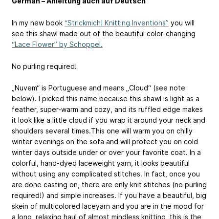
German – Anleitung auch auf Deutsch
In my new book
“Strickmich! Knitting Inventions”
you will
see this shawl made out of the beautiful color-changing
“Lace Flower” by Schoppel.
No purling required!
„Nuvem“ is Portuguese and means „Cloud“ (see note
below). I picked this name because this shawl is light as a
feather, super-warm and cozy, and its ruffled edge makes
it look like a little cloud if you wrap it around your neck and
shoulders several times.This one will warm you on chilly
winter evenings on the sofa and will protect you on cold
winter days outside under or over your favorite coat. In a
colorful, hand-dyed laceweight yarn, it looks beautiful
without using any complicated stitches. In fact, once you
are done casting on, there are only knit stitches (no purling
required!) and simple increases. If you have a beautiful, big
skein of multicolored laceyarn and you are in the mood for
a long, relaxing haul of almost mindless knitting, this is the