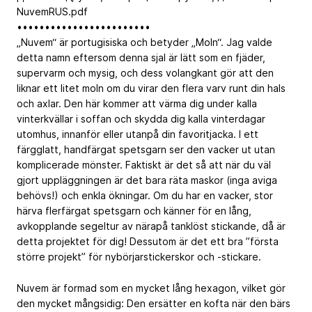
NuvemRUS.pdf
••••••••••••••••••••••••
„Nuvem“ är portugisiska och betyder „Moln“. Jag valde
detta namn eftersom denna sjal är lätt som en fjäder,
supervarm och mysig, och dess volangkant gör att den
liknar ett litet moln om du virar den flera varv runt din hals
och axlar. Den här kommer att värma dig under kalla
vinterkvällar i soffan och skydda dig kalla vinterdagar
utomhus, innanför eller utanpå din favoritjacka. I ett
färgglatt, handfärgat spetsgarn ser den vacker ut utan
komplicerade mönster. Faktiskt är det så att när du väl
gjort uppläggningen är det bara räta maskor (inga aviga
behövs!) och enkla ökningar. Om du har en vacker, stor
härva flerfärgat spetsgarn och känner för en lång,
avkopplande segeltur av närapå tanklöst stickande, då är
detta projektet för dig! Dessutom är det ett bra ”första
större projekt” för nybörjarstickerskor och -stickare.
Nuvem är formad som en mycket lång hexagon, vilket gör
den mycket mångsidig: Den ersätter en kofta när den bärs