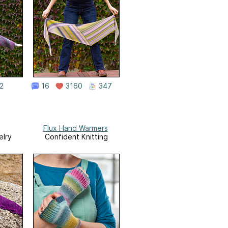
2
16
3160
347
Flux Hand Warmers
elry
Confident Knitting