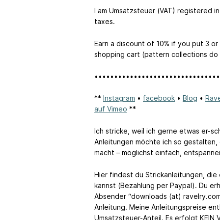
I am Umsatzsteuer (VAT) registered in
taxes.
Earn a discount of 10% if you put 3 or
shopping cart (pattern collections do
••••••••••••••••••••••••••••••••
**
Instagram
•
facebook
•
Blog
•
Rav
auf Vimeo
**
Ich stricke, weil ich gerne etwas er-
Anleitungen möchte ich so gestalten,
macht – möglichst einfach, entspanne
Hier findest du Strickanleitungen, 
kannst (Bezahlung per Paypal). Du erh
Absender “downloads (at) ravelry.co
Anleitung. Meine Anleitungspreise en
Umsatzsteuer-Anteil. Es erfolgt KEIN 