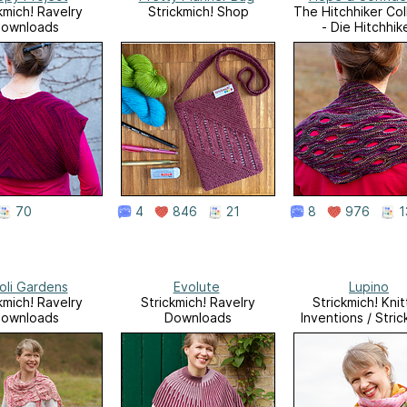
kmich! Ravelry
Strickmich! Shop
The Hitchhiker Col
ownloads
- Die Hitchhik
Kollektion
70
4
846
21
8
976
1
oli Gardens
Evolute
Lupino
kmich! Ravelry
Strickmich! Ravelry
Strickmich! Knit
ownloads
Downloads
Inventions / Stric
Originale