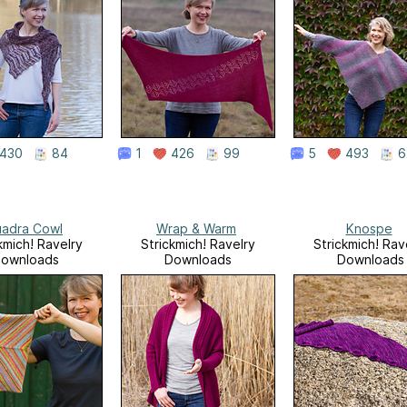
430
84
1
426
99
5
493
6
adra Cowl
Wrap & Warm
Knospe
kmich! Ravelry
Strickmich! Ravelry
Strickmich! Rav
ownloads
Downloads
Downloads