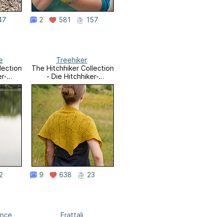
47
2
581
157
e
Treehiker
lection
The Hitchhiker Collection
er-
- Die Hitchhiker-
Kollektion
2
9
638
23
ence
Frattali