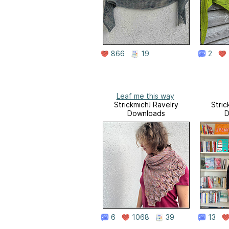
866
19
2
Leaf me this way
Strickmich! Ravelry
Stric
Downloads
D
6
1068
39
13