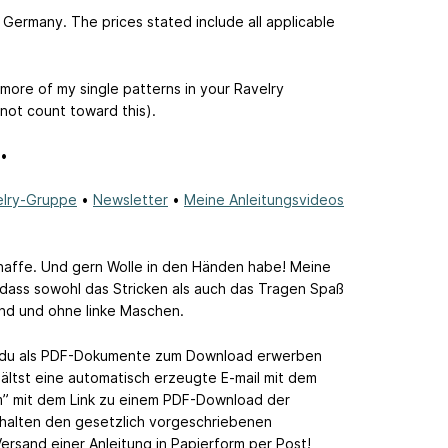
 Germany. The prices stated include all applicable
 more of my single patterns in your Ravelry
 not count toward this).
•
elry-Gruppe
•
Newsletter
•
Meine Anleitungsvideos
schaffe. Und gern Wolle in den Händen habe! Meine
 dass sowohl das Stricken als auch das Tragen Spaß
nd und ohne linke Maschen.
die du als PDF-Dokumente zum Download erwerben
ältst eine automatisch erzeugte E-mail mit dem
m” mit dem Link zu einem PDF-Download der
thalten den gesetzlich vorgeschriebenen
Versand einer Anleitung in Papierform per Post!