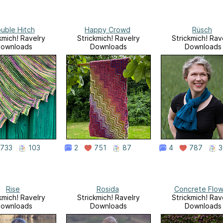
uble Hitch
Happy Crowd
Rüsch
kmich! Ravelry
Strickmich! Ravelry
Strickmich! Rav
ownloads
Downloads
Downloads
733
103
2
751
87
4
787
3
Rise
Rosida
Concrete Flow
kmich! Ravelry
Strickmich! Ravelry
Strickmich! Rav
ownloads
Downloads
Downloads