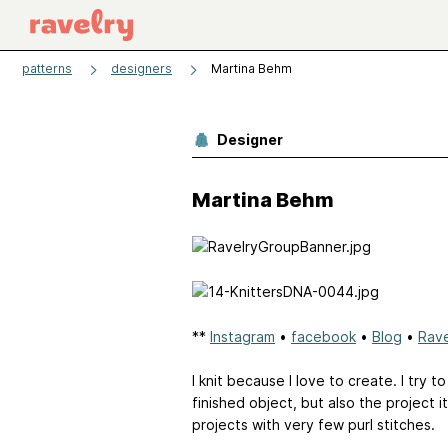
patterns
designers
Martina Behm
Designer
Martina Behm
**
Instagram
•
facebook
•
Blog
•
Rave
I knit because I love to create. I try 
finished object, but also the project i
projects with very few purl stitches.