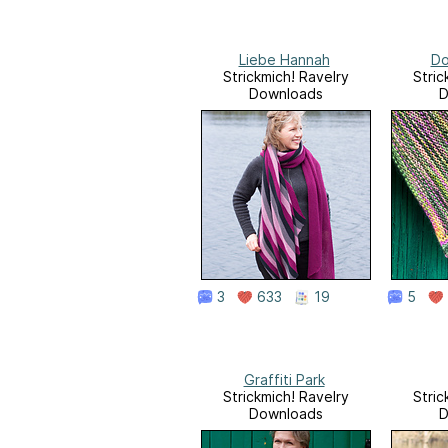
Liebe Hannah
Do
Strickmich! Ravelry
Stric
Downloads
D
3
633
19
5
Graffiti Park
Strickmich! Ravelry
Stric
Downloads
D