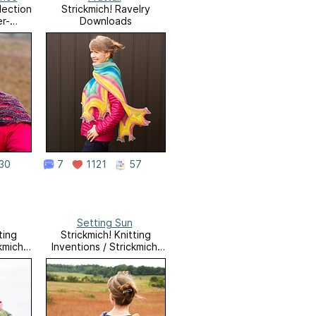
lection
Strickmich! Ravelry
er-
Downloads
30
7
1121
57
Setting Sun
ting
Strickmich! Knitting
kmich!
Inventions / Strickmich!
Originale