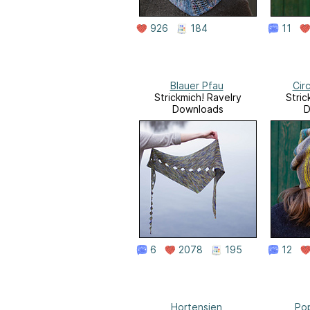
926
184
11
Blauer Pfau
Cir
Strickmich! Ravelry
Stric
Downloads
D
6
2078
195
12
Hortensien
Pop