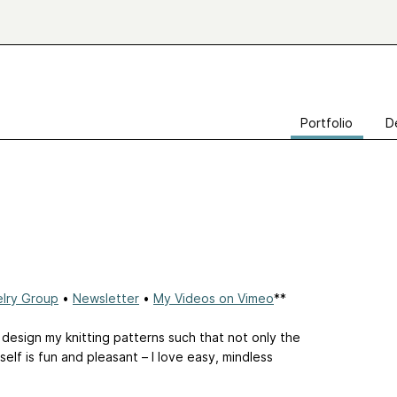
Portfolio
D
lry Group
•
Newsletter
•
My Videos on Vimeo
**
to design my knitting patterns such that not only the
tself is fun and pleasant – I love easy, mindless