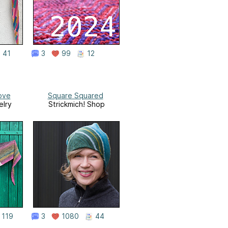
41
3
99
12
ove
Square Squared
elry
Strickmich! Shop
119
3
1080
44