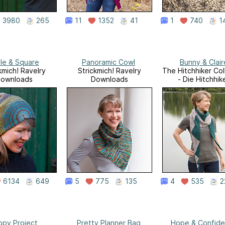
3980
265
11
1352
41
1
740
1
cle & Square
Panoramic Cowl
Bunny & Clair
kmich! Ravelry
Strickmich! Ravelry
The Hitchhiker Col
ownloads
Downloads
- Die Hitchhik
Kollektion
6134
649
5
775
135
4
535
2
py Project
Pretty Planner Bag
Hope & Confid