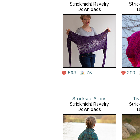
Strickmich! Ravelry
Stric
Downloads
D
598
75
399
Stocksee Story
Tiv
Strickmich! Ravelry
Stric
Downloads
D