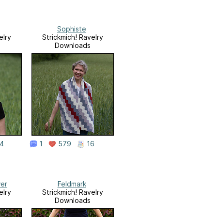
Sophiste
elry
Strickmich! Ravelry
Downloads
4
1
579
16
er
Feldmark
elry
Strickmich! Ravelry
Downloads