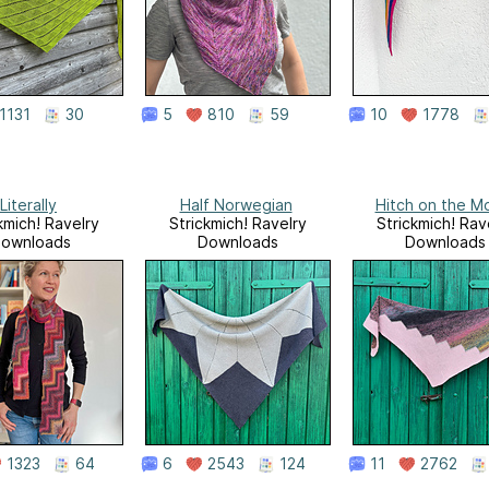
1131
30
5
810
59
10
1778
Literally
Half Norwegian
Hitch on the M
kmich! Ravelry
Strickmich! Ravelry
Strickmich! Rav
ownloads
Downloads
Downloads
1323
64
6
2543
124
11
2762