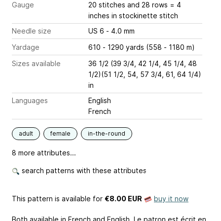
Gauge
20 stitches and 28 rows = 4
inches
in stockinette stitch
Needle size
US 6 - 4.0 mm
Yardage
610 - 1290 yards (558 - 1180 m)
Sizes available
36 1/2 (39 3/4, 42 1/4, 45 1/4, 48
1/2)(51 1/2, 54, 57 3/4, 61, 64 1/4)
in
Languages
English
French
adult
female
in-the-round
8 more attributes...
search patterns with these attributes
This pattern is available
for
€8.00 EUR
buy it now
Both available in French and English. Le patron est écrit en