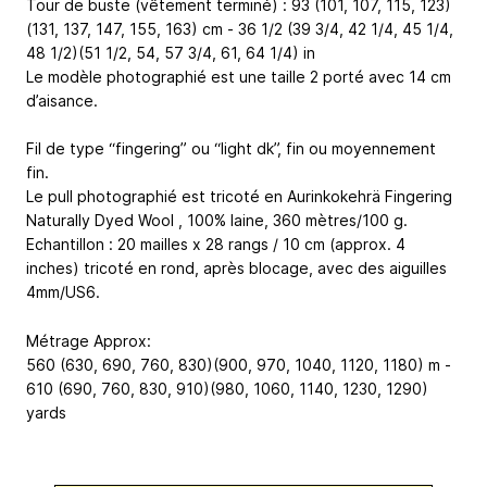
Tour de buste (vêtement terminé) : 93 (101, 107, 115, 123)
(131, 137, 147, 155, 163) cm - 36 1/2 (39 3/4, 42 1/4, 45 1/4,
48 1/2)(51 1/2, 54, 57 3/4, 61, 64 1/4) in
Le modèle photographié est une taille 2 porté avec 14 cm
d’aisance.
Fil de type “fingering” ou “light dk”, fin ou moyennement
fin.
Le pull photographié est tricoté en Aurinkokehrä Fingering
Naturally Dyed Wool , 100% laine, 360 mètres/100 g.
Echantillon : 20 mailles x 28 rangs / 10 cm (approx. 4
inches) tricoté en rond, après blocage, avec des aiguilles
4mm/US6.
Métrage Approx:
560 (630, 690, 760, 830)(900, 970, 1040, 1120, 1180) m -
610 (690, 760, 830, 910)(980, 1060, 1140, 1230, 1290)
yards