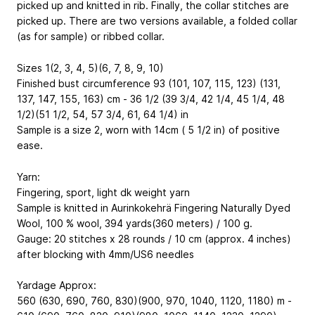
picked up and knitted in rib. Finally, the collar stitches are
picked up. There are two versions available, a folded collar
(as for sample) or ribbed collar.
Sizes 1(2, 3, 4, 5)(6, 7, 8, 9, 10)
Finished bust circumference 93 (101, 107, 115, 123) (131,
137, 147, 155, 163) cm - 36 1/2 (39 3/4, 42 1/4, 45 1/4, 48
1/2)(51 1/2, 54, 57 3/4, 61, 64 1/4) in
Sample is a size 2, worn with 14cm ( 5 1/2 in) of positive
ease.
Yarn:
Fingering, sport, light dk weight yarn
Sample is knitted in Aurinkokehrä Fingering Naturally Dyed
Wool, 100 % wool, 394 yards(360 meters) / 100 g.
Gauge: 20 stitches x 28 rounds / 10 cm (approx. 4 inches)
after blocking with 4mm/US6 needles
Yardage Approx:
560 (630, 690, 760, 830)(900, 970, 1040, 1120, 1180) m -