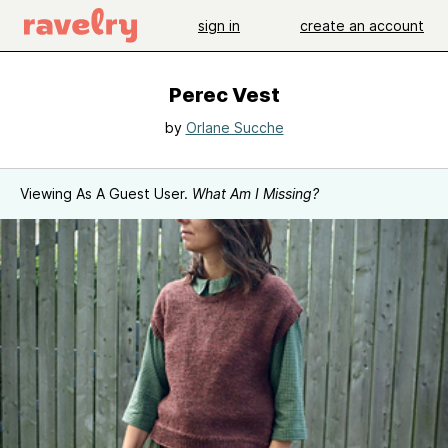
sign in
create an account
Perec Vest
by
Orlane Sucche
Viewing As A Guest User.
What Am I Missing?