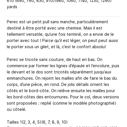
610 (690, 760, 830, 910)(980, 1060, 1140, 1230, 1290)
yards
Perec est un petit pull sans manche, particulièrement
destiné à être porté avec une chemise. Mais il est
tellement versatile, qu’une fois terminé, on a envie de le
porter avec tout ! Parce qu’il est léger, on peut peut aussi
le porter sous un gilet, et là, c’est le confort absolu!
Perec se tricote sans couture, de haut en bas. On
commence par former les lignes d’épaule et l’encolure, puis
le devant et le dos sont tricotés séparément jusqu’aux
emmanchures. On rejoint les mailles afin de faire le bas du
corps, d’une pièce, en rond. De jolis détails ornent les
côtés et le bord-côte. On relève ensuite les mailles pour
les bord-côtes des entournures. Pour le col, deux versions
sont proposées : replié (comme le modèle photographié)
ou côtelé.
Tailles 1(2, 3, 4, 5)(6, 7, 8, 9, 10)