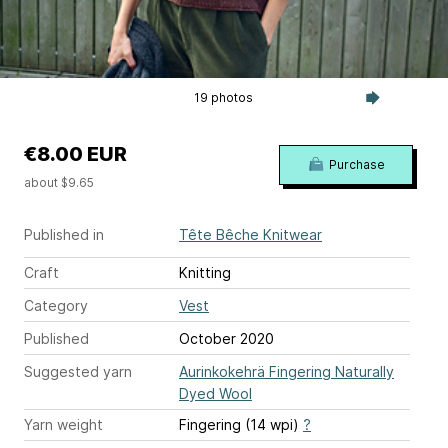
19 photos
€8.00 EUR
Purchase
about $9.65
Published in
Tête Bêche Knitwear
Craft
Knitting
Category
Vest
Published
October 2020
Suggested yarn
Aurinkokehrä Fingering Naturally
Dyed Wool
Yarn weight
Fingering (14 wpi)
?