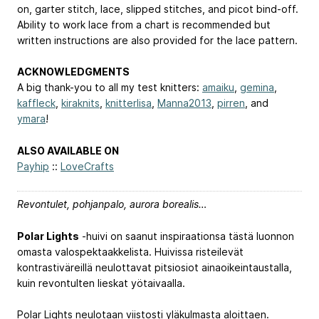
on, garter stitch, lace, slipped stitches, and picot bind-off.
Ability to work lace from a chart is recommended but
written instructions are also provided for the lace pattern.
ACKNOWLEDGMENTS
A big thank-you to all my test knitters:
amaiku
,
gemina
,
kaffleck
,
kiraknits
,
knitterlisa
,
Manna2013
,
pirren
, and
ymara
!
ALSO AVAILABLE ON
Payhip
::
LoveCrafts
Revontulet, pohjanpalo, aurora borealis…
Polar Lights
-huivi on saanut inspiraationsa tästä luonnon
omasta valospektaakkelista. Huivissa risteilevät
kontrastiväreillä neulottavat pitsiosiot ainaoikeintaustalla,
kuin revontulten lieskat yötaivaalla.
Polar Lights neulotaan viistosti yläkulmasta aloittaen.