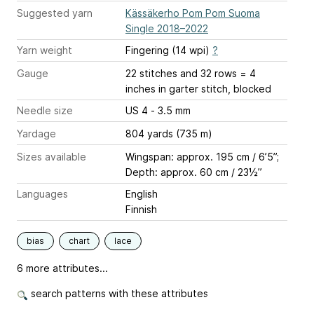
Suggested yarn
Kässäkerho Pom Pom Suoma
Single 2018–2022
Yarn weight
Fingering (14 wpi)
?
Gauge
22 stitches and 32 rows = 4
inches
in garter stitch, blocked
Needle size
US 4 - 3.5 mm
Yardage
804 yards (735 m)
Sizes available
Wingspan: approx. 195 cm / 6’5”;
Depth: approx. 60 cm / 23½”
Languages
English
Finnish
bias
chart
lace
6 more attributes...
search patterns with these attributes