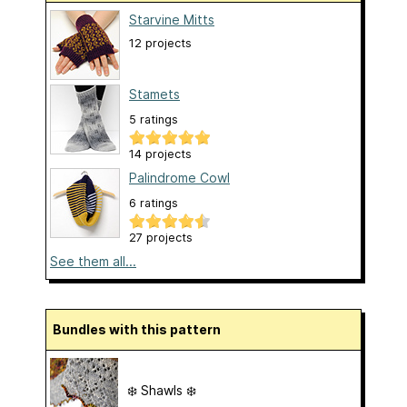
Starvine Mitts
12 projects
Stamets
5 ratings
14 projects
Palindrome Cowl
6 ratings
27 projects
See them all...
Bundles with this pattern
❄️ Shawls ❄️