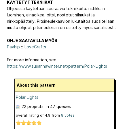
KÄYTETYT TEKNIIKAT
Ohjeessa käytetään seuraavia tekniikoita: ristikkäin
luominen, ainaoikea, pitsi, nostetut silmukat ja
nirkkopäättely. Pitsineulekaavion lukutaitoa suositellaan
mutta ohjeet pitsineuleisiin on esitetty myös sanallisesti.
OHJE SAATAVILLA MYÖS
Payhip
::
LoveCrafts
For more information, see:
https://www.susannawinter.net/pattern/Polar-Lights
About this pattern
Polar Lights
22 projects
, in 47 queues
overall rating of
4.9
from
8
votes