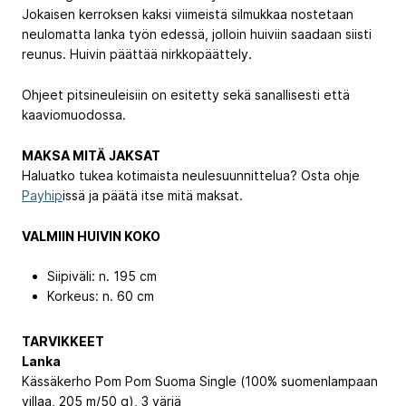
Jokaisen kerroksen kaksi viimeistä silmukkaa nostetaan
neulomatta lanka työn edessä, jolloin huiviin saadaan siisti
reunus. Huivin päättää nirkkopäättely.
Ohjeet pitsineuleisiin on esitetty sekä sanallisesti että
kaaviomuodossa.
MAKSA MITÄ JAKSAT
Haluatko tukea kotimaista neulesuunnittelua? Osta ohje
Payhip
issä ja päätä itse mitä maksat.
VALMIIN HUIVIN KOKO
Siipiväli: n. 195 cm
Korkeus: n. 60 cm
TARVIKKEET
Lanka
Kässäkerho Pom Pom Suoma Single (100% suomenlampaan
villaa, 205 m/50 g), 3 väriä