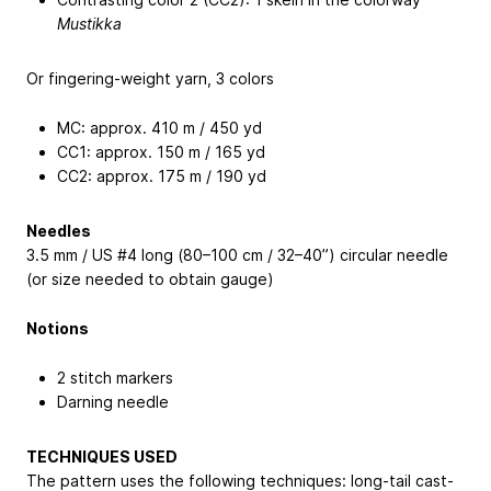
Mustikka
Or fingering-weight yarn, 3 colors
MC: approx. 410 m / 450 yd
CC1: approx. 150 m / 165 yd
CC2: approx. 175 m / 190 yd
Needles
3.5 mm / US #4 long (80–100 cm / 32–40”) circular needle
(or size needed to obtain gauge)
Notions
2 stitch markers
Darning needle
TECHNIQUES USED
The pattern uses the following techniques: long-tail cast-