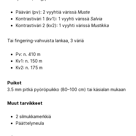
Pääväri (pv): 2 vyyhtiä värissä
Muste
Kontrastiväri 1 (kv1): 1 vyyhti värissä
Salvia
Kontrastiväri 2 (kv2): 1 vyyhti värissä
Mustikka
Tai fingering-vahvuista lankaa, 3 väriä
Pv: n. 410 m
Kv1: n. 150 m
Kv2: n. 175 m
Puikot
3.5 mm pitkä pyöröpuikko (80–100 cm) tai käsialan mukaan
Muut tarvikkeet
2 silmukkamerkkiä
Päättelyneula