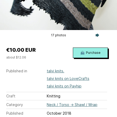
17 photos
€10.00 EUR
Purchase
about $12.06
Published in
talvi knits.
talvi knits on LoveCrafts
talvi knits on Payhip
Craft
Knitting
Category
Neck / Torso
→
Shawl / Wrap
Published
October 2018