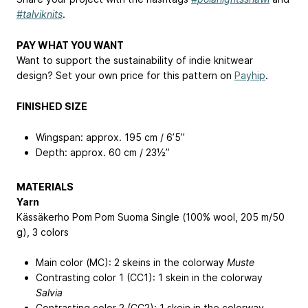
#talviknits
.
PAY WHAT YOU WANT
Want to support the sustainability of indie knitwear
design? Set your own price for this pattern on
Payhip
.
FINISHED SIZE
Wingspan: approx. 195 cm / 6’5”
Depth: approx. 60 cm / 23½”
MATERIALS
Yarn
Kässäkerho Pom Pom Suoma Single (100% wool, 205 m/50
g), 3 colors
Main color (MC): 2 skeins in the colorway
Muste
Contrasting color 1 (CC1): 1 skein in the colorway
Salvia
Contrasting color 2 (CC2): 1 skein in the colorway