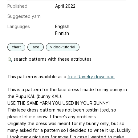
Published
April 2022
Suggested yarn
Languages
English
Finnish
chart
lace
video-tutorial
search patterns with these attributes
This pattern is available as a
free Ravelry download
This is a pattern for the lace dress I made for my bunny in
the Pupu KAL (bunny KAL).
USE THE SAME YARN YOU USED IN YOUR BUNNY!
This lace dress pattern has not been testknitted, so
please let me know if there’s any problems.
Originally the dress was meant for my bunny only, but so
many asked for a pattern so I decided to write it up. Luckily
I took many pictures for myself in case I wanted to make