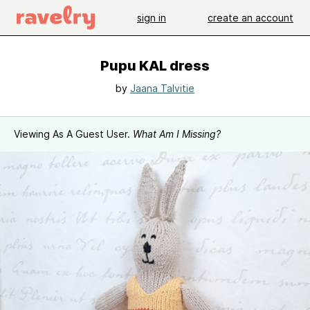
sign in
create an account
Pupu KAL dress
by
Jaana Talvitie
Viewing As A Guest User.
What Am I Missing?