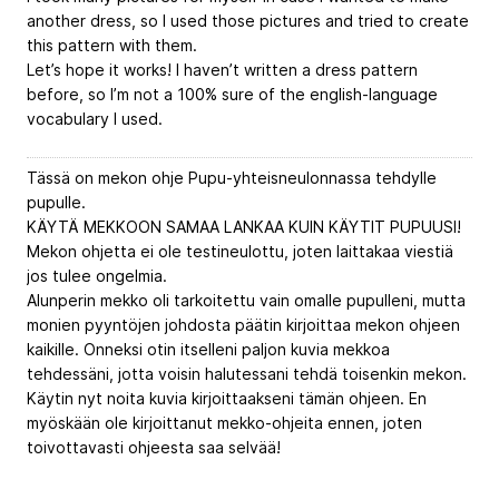
another dress, so I used those pictures and tried to create
this pattern with them.
Let’s hope it works! I haven’t written a dress pattern
before, so I’m not a 100% sure of the english-language
vocabulary I used.
Tässä on mekon ohje Pupu-yhteisneulonnassa tehdylle
pupulle.
KÄYTÄ MEKKOON SAMAA LANKAA KUIN KÄYTIT PUPUUSI!
Mekon ohjetta ei ole testineulottu, joten laittakaa viestiä
jos tulee ongelmia.
Alunperin mekko oli tarkoitettu vain omalle pupulleni, mutta
monien pyyntöjen johdosta päätin kirjoittaa mekon ohjeen
kaikille. Onneksi otin itselleni paljon kuvia mekkoa
tehdessäni, jotta voisin halutessani tehdä toisenkin mekon.
Käytin nyt noita kuvia kirjoittaakseni tämän ohjeen. En
myöskään ole kirjoittanut mekko-ohjeita ennen, joten
toivottavasti ohjeesta saa selvää!