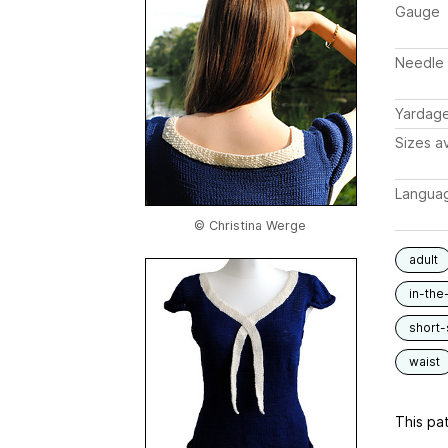
Gauge
Needle 
Yardag
Sizes av
Langua
© Christina Werge
adult
in-the
short-
waist
This pat