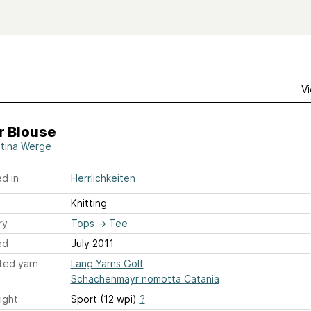
Vi
r Blouse
stina Werge
d in
Herrlichkeiten
Knitting
ry
Tops
→
Tee
ed
July 2011
ted yarn
Lang Yarns Golf
Schachenmayr nomotta Catania
ight
Sport (12 wpi)
?