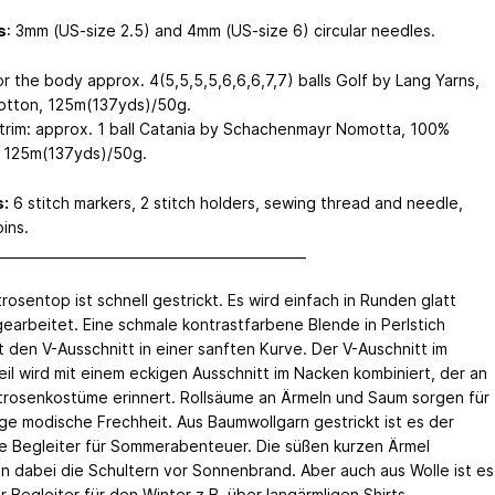
s
: 3mm (US-size 2.5) and 4mm (US-size 6) circular needles.
r the body approx. 4(5,5,5,5,6,6,6,7,7) balls Golf by Lang Yarns,
tton, 125m(137yds)/50g.
 trim: approx. 1 ball Catania by Schachenmayr Nomotta, 100%
 125m(137yds)/50g.
:
6 stitch markers, 2 stitch holders, sewing thread and needle,
ins.
_______________________________________________
osentop ist schnell gestrickt. Es wird einfach in Runden glatt
gearbeitet. Eine schmale kontrastfarbene Blende in Perlstich
 den V-Ausschnitt in einer sanften Kurve. Der V-Auschnitt im
eil wird mit einem eckigen Ausschnitt im Nacken kombiniert, der an
trosenkostüme erinnert. Rollsäume an Ärmeln und Saum sorgen für
ige modische Frechheit. Aus Baumwollgarn gestrickt ist es der
e Begleiter für Sommerabenteuer. Die süßen kurzen Ärmel
n dabei die Schultern vor Sonnenbrand. Aber auch aus Wolle ist es
er Begleiter für den Winter z.B. über langärmligen Shirts.