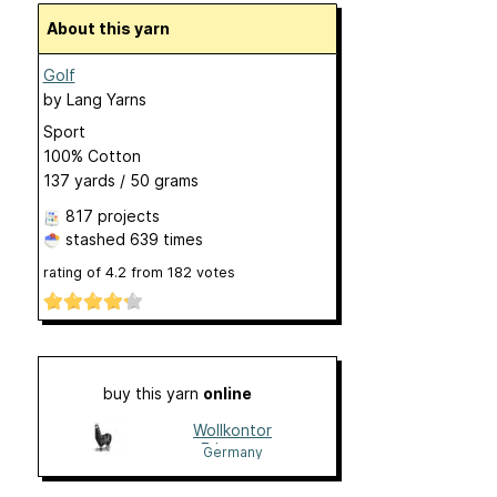
About this yarn
Golf
by
Lang Yarns
Sport
100% Cotton
137 yards / 50 grams
817 projects
stashed
639 times
rating of
4.2
from
182
votes
buy this yarn
online
Wollkontor
Erlangen
Germany