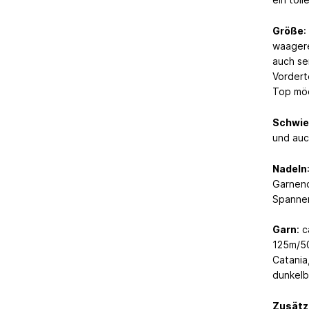
Größe
:
waagere
auch se
Vorderte
Top möc
Schwie
und auc
Nadeln
Garnend
Spanne
Garn
: 
125m/50
Catania
dunkelb
Zusätz