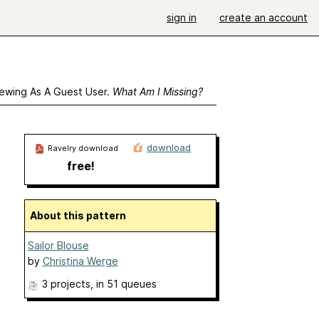
sign in
create an account
ewing As A Guest User.
What Am I Missing?
download
Ravelry download
free!
About this pattern
Sailor Blouse
by
Christina Werge
3 projects
, in 51 queues