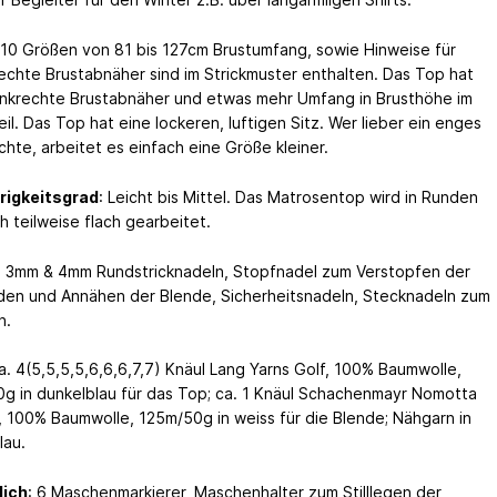
 10 Größen von 81 bis 127cm Brustumfang, sowie Hinweise für
chte Brustabnäher sind im Strickmuster enthalten. Das Top hat
nkrechte Brustabnäher und etwas mehr Umfang in Brusthöhe im
il. Das Top hat eine lockeren, luftigen Sitz. Wer lieber ein enges
hte, arbeitet es einfach eine Größe kleiner.
rigkeitsgrad
: Leicht bis Mittel. Das Matrosentop wird in Runden
h teilweise flach gearbeitet.
: 3mm & 4mm Rundstricknadeln, Stopfnadel zum Verstopfen der
en und Annähen der Blende, Sicherheitsnadeln, Stecknadeln zum
n.
ca. 4(5,5,5,5,6,6,6,7,7) Knäul Lang Yarns Golf, 100% Baumwolle,
g in dunkelblau für das Top; ca. 1 Knäul Schachenmayr Nomotta
, 100% Baumwolle, 125m/50g in weiss für die Blende; Nähgarn in
lau.
lich
: 6 Maschenmarkierer, Maschenhalter zum Stilllegen der