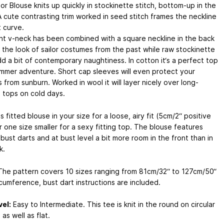
or Blouse knits up quickly in stockinette stitch, bottom-up in the
A cute contrasting trim worked in seed stitch frames the neckline
t curve.
nt v-neck has been combined with a square neckline in the back
 the look of sailor costumes from the past while raw stockinette
d a bit of contemporary naughtiness. In cotton it‘s a perfect top
ummer adventure. Short cap sleeves will even protect your
 from sunburn. Worked in wool it will layer nicely over long-
 tops on cold days.
s fitted blouse in your size for a loose, airy fit (5cm/2“ positive
 one size smaller for a sexy fitting top. The blouse features
 bust darts and at bust level a bit more room in the front than in
k.
he pattern covers 10 sizes ranging from 81cm/32“ to 127cm/50“
cumference, bust dart instructions are included.
vel:
Easy to Intermediate. This tee is knit in the round on circular
as well as flat.