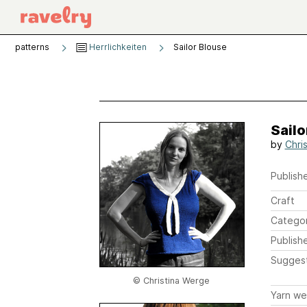
patterns
Herrlichkeiten
Sailor Blouse
Sailo
by
Chri
Publishe
Craft
Catego
Publish
Sugges
© Christina Werge
Yarn we