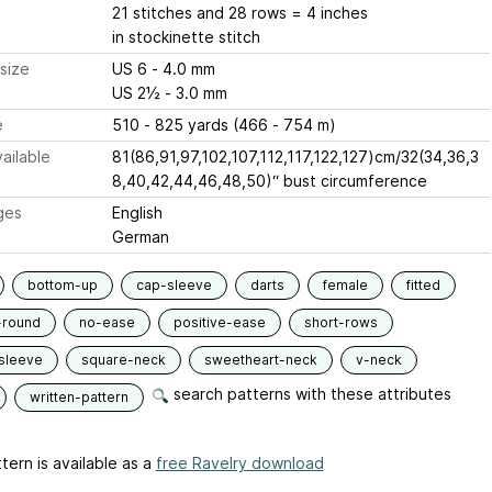
21 stitches and 28 rows = 4 inches
in stockinette stitch
size
US 6 - 4.0 mm
US 2½ - 3.0 mm
e
510 - 825 yards (466 - 754 m)
ailable
81(86,91,97,102,107,112,117,122,127)cm/32(34,36,3
8,40,42,44,46,48,50)“ bust circumference
ges
English
German
bottom-up
cap-sleeve
darts
female
fitted
-round
no-ease
positive-ease
short-rows
sleeve
square-neck
sweetheart-neck
v-neck
search patterns with these attributes
written-pattern
tern is available as a
free Ravelry download