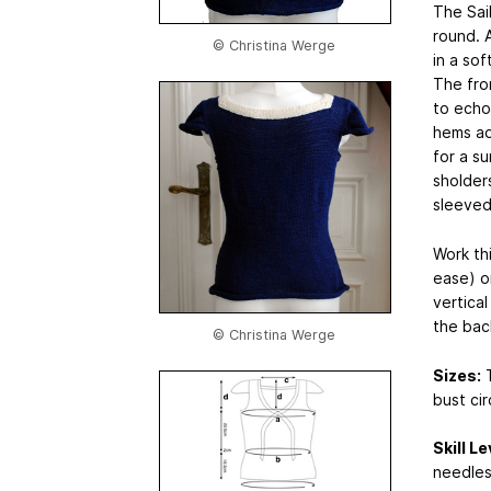
The Sail
round. 
© Christina Werge
in a sof
The fro
to echo
hems ad
for a s
sholders
sleeved
Work thi
ease) or
vertical
the bac
© Christina Werge
Sizes:
T
bust cir
Skill Le
needles 