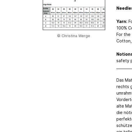
Needle
Yarn:
Fo
100% Co
For the
© Christina Werge
Cotton,
Notions
safety p
________
Das Matr
rechts 
umrahmt
Vordert
alte Ma
die nöt
perfekt
schütze
ein toll