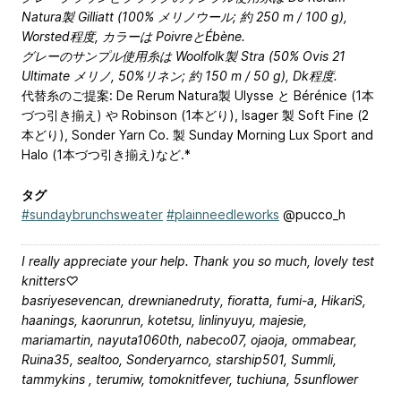
Natura製 Gilliatt (100% メリノウール; 約 250 m / 100 g),
Worsted程度, カラーは PoivreとÉbène.
グレーのサンプル使用糸は Woolfolk製 Stra (50% Ovis 21
Ultimate メリノ, 50%リネン; 約 150 m / 50 g), Dk程度.
代替糸のご提案: De Rerum Natura製 Ulysse と Bérénice (1本
づつ引き揃え) や Robinson (1本どり), Isager 製 Soft Fine (2
本どり), Sonder Yarn Co. 製 Sunday Morning Lux Sport and
Halo (1本づつ引き揃え)など.*
タグ
#sundaybrunchsweater
#plainneedleworks
@pucco_h
I really appreciate your help. Thank you so much, lovely test
knitters♡
basriyesevencan, drewnianedruty, fioratta, fumi-a, HikariS,
haanings, kaorunrun, kotetsu, linlinyuyu, majesie,
mariamartin, nayuta1060th, nabeco07, ojaoja, ommabear,
Ruina35, sealtoo, Sonderyarnco, starship501, Summli,
tammykins , terumiw, tomoknitfever, tuchiuna, 5sunflower