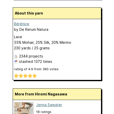
About this yarn
Bérénice
by
De Rerum Natura
Lace
55% Mohair, 25% Silk, 20% Merino
230 yards / 25 grams
2344 projects
stashed
1372 times
rating of
4.9
from
380
votes
More from Hiromi Nagasawa
Jenna Sweater
18 ratings