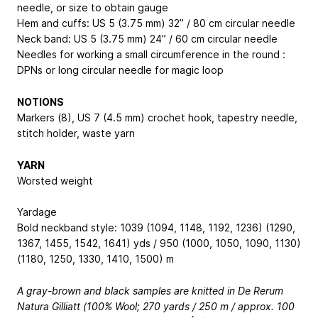
needle, or size to obtain gauge
Hem and cuffs: US 5 (3.75 mm) 32” / 80 cm circular needle
Neck band: US 5 (3.75 mm) 24” / 60 cm circular needle
Needles for working a small circumference in the round :
DPNs or long circular needle for magic loop
NOTIONS
Markers (8), US 7 (4.5 mm) crochet hook, tapestry needle,
stitch holder, waste yarn
YARN
Worsted weight
Yardage
Bold neckband style: 1039 (1094, 1148, 1192, 1236) (1290,
1367, 1455, 1542, 1641) yds / 950 (1000, 1050, 1090, 1130)
(1180, 1250, 1330, 1410, 1500) m
A gray-brown and black samples are knitted in De Rerum
Natura Gilliatt (100% Wool; 270 yards / 250 m / approx. 100