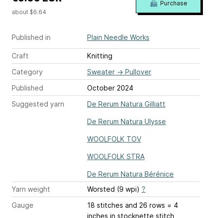
Purchase
about $6.64
Published in
Plain Needle Works
Craft
Knitting
Category
Sweater
→
Pullover
Published
October 2024
Suggested yarn
De Rerum Natura Gilliatt
De Rerum Natura Ulysse
WOOLFOLK TOV
WOOLFOLK STRA
De Rerum Natura Bérénice
Yarn weight
Worsted (9 wpi)
?
Gauge
18 stitches and 26 rows = 4
inches
in stocknette stitch