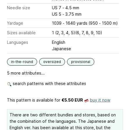
Needle size
US 7 - 4.5 mm
US 5 - 3.75 mm
Yardage
1039 - 1640 yards (950 - 1500 m)
Sizes available
1 (2, 3, 4, 5)(6, 7, 8, 9, 10)
Languages
English
Japanese
in-the-round
oversized
provisional
5 more attributes...
search patterns with these attributes
This pattern is available
for
€5.50 EUR
buy it now
There are two different bundles and stores, based on
the combination of the languages. The Japanese and
English ver. has been available at this store, but the