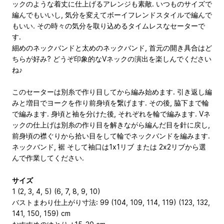
ックのような着丈に仕上げるアレンジも素敵. いつものサイズで
編んでもいいし, 気分を変えてボーイフレンドスタイルで編んで
もいい. その時々の気分を取り込めるタイムレスなセーターで
す.
細めのネックバンドと太めのネックバンド, 首元の開き具合はど
ちらが好み? どうぞ印象的なVネックの演出を楽しんでください
ね♪
このセーターは別糸で作り目してから編み始めます. 引き返し編
みと増目でヨークを作り前身頃を繋げます. その後, 脇下まで輪
で編みます. 身頃と袖を分けた後, それぞれを輪で編みます. Vネ
ックの仕上げは別糸の作り目を解きながら編んだ目を針に戻し,
前身頃の襟ぐりから拾い目をして輪でネックバンドを編みます.
ネックバンド, 裾 そして袖口は1x1リブ または 2x2リブから選
んで作業してください.
サイズ
1 (2, 3, 4, 5) (6, 7, 8, 9, 10)
バストまわり仕上がり寸法: 99 (104, 109, 114, 119) (123, 132,
141, 150, 159) cm