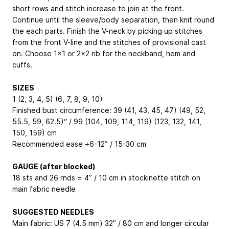
short rows and stitch increase to join at the front.
Continue until the sleeve/body separation, then knit round
the each parts. Finish the V-neck by picking up stitches
from the front V-line and the stitches of provisional cast
on. Choose 1x1 or 2x2 rib for the neckband, hem and
cuffs.
SIZES
1 (2, 3, 4, 5) (6, 7, 8, 9, 10)
Finished bust circumference: 39 (41, 43, 45, 47) (49, 52,
55.5, 59, 62.5)“ / 99 (104, 109, 114, 119) (123, 132, 141,
150, 159) cm
Recommended ease +6-12” / 15-30 cm
GAUGE (after blocked)
18 sts and 26 rnds = 4” / 10 cm in stockinette stitch on
main fabric needle
SUGGESTED NEEDLES
Main fabric: US 7 (4.5 mm) 32” / 80 cm and longer circular