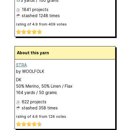
173 yards / 100 grams
1841 projects
stashed
1248 times
rating of
4.9
from
409
votes
About this yarn
STRA
by
WOOLFOLK
DK
50% Merino, 50% Linen / Flax
164 yards / 50 grams
622 projects
stashed
358 times
rating of
4.6
from
126
votes