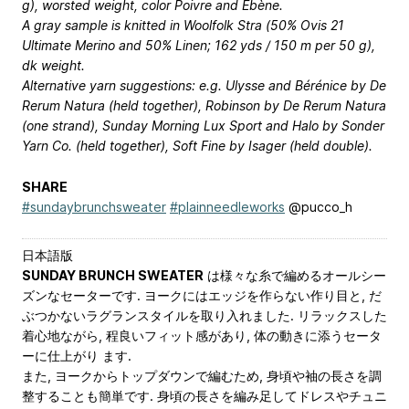
g), worsted weight, color Poivre and Ébène.
A gray sample is knitted in Woolfolk Stra (50% Ovis 21
Ultimate Merino and 50% Linen; 162 yds / 150 m per 50 g),
dk weight.
Alternative yarn suggestions: e.g. Ulysse and Bérénice by De
Rerum Natura (held together), Robinson by De Rerum Natura
(one strand), Sunday Morning Lux Sport and Halo by Sonder
Yarn Co. (held together), Soft Fine by Isager (held double).
SHARE
#sundaybrunchsweater
#plainneedleworks
@pucco_h
日本語版
SUNDAY BRUNCH SWEATER
は様々な糸で編めるオールシー
ズンなセーターです. ヨークにはエッジを作らない作り目と, だ
ぶつかないラグランスタイルを取り入れました. リラックスした
着心地ながら, 程良いフィット感があり, 体の動きに添うセータ
ーに仕上がり ます.
また, ヨークからトップダウンで編むため, 身頃や袖の長さを調
整することも簡単です. 身頃の長さを編み足してドレスやチュニ