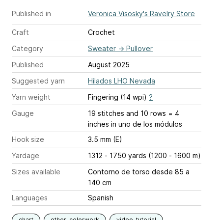
Published in
Veronica Visosky's Ravelry Store
Craft
Crochet
Category
Sweater
→
Pullover
Published
August 2025
Suggested yarn
Hilados LHO Nevada
Yarn weight
Fingering (14 wpi)
?
Gauge
19 stitches and 10 rows = 4
inches
in uno de los módulos
Hook size
3.5 mm (E)
Yardage
1312 - 1750 yards (1200 - 1600 m)
Sizes available
Contorno de torso desde 85 a
140 cm
Languages
Spanish
chart
other-colorwork
video-tutorial