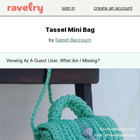
sign in
create an account
Tassel Mini Bag
by
Sameh Baccouch
Viewing As A Guest User.
What Am I Missing?