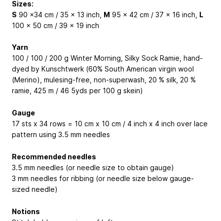
Sizes:
S
90 x34 cm / 35 x 13 inch,
M
95 x 42 cm / 37 x 16 inch,
L
100 x 50 cm / 39 x 19 inch
Yarn
100 / 100 / 200 g Winter Morning, Silky Sock Ramie, hand-
dyed by Kunschtwerk (60% South American virgin wool
(Merino), mulesing-free, non-superwash, 20 % silk, 20 %
ramie, 425 m / 46 5yds per 100 g skein)
Gauge
17 sts x 34 rows = 10 cm x 10 cm / 4 inch x 4 inch over lace
pattern using 3.5 mm needles
Recommended needles
3.5 mm needles (or needle size to obtain gauge)
3 mm needles for ribbing (or needle size below gauge-
sized needle)
Notions