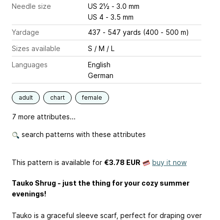
Needle size
US 2½ - 3.0 mm
US 4 - 3.5 mm
Yardage
437 - 547 yards (400 - 500 m)
Sizes available
S / M / L
Languages
English
German
adult
chart
female
7 more attributes...
search patterns with these attributes
This pattern is available
for
€3.78 EUR
buy it now
Tauko Shrug - just the thing for your cozy summer
evenings!
Tauko is a graceful sleeve scarf, perfect for draping over