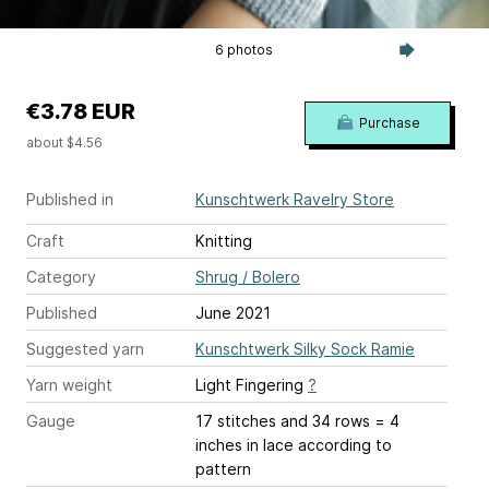
6 photos
€3.78 EUR
Purchase
about $4.56
Published in
Kunschtwerk Ravelry Store
Craft
Knitting
Category
Shrug / Bolero
Published
June 2021
Suggested yarn
Kunschtwerk Silky Sock Ramie
Yarn weight
Light Fingering
?
Gauge
17 stitches and 34 rows = 4
inches
in lace according to
pattern