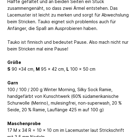
Hälfte gefaltet und an beiden Seiten ein Stück
zusammengenäht, so dass zwei Ärmel entstehen. Das
Lacemuster ist leicht zu merken und sorgt für Abwechslung
beim Stricken. Tauko eignet sich problemlos auch für
Anfänger, die Spaß am Ausprobieren haben.
Tauko ist finnisch und bedeutet Pause. Also mach nicht nur
beim Stricken mal eine Pause!
Größe
S
90 x34 cm,
M
95 x 42 cm,
L
100 x 50 cm
Garn
100 / 100 / 200 g Winter Morning, Silky Sock Ramie,
handgefärbt von Kunschtwerk (60% südamerikanische
Schurwolle (Merino), mulesingfrei, non-superwash, 20 %
Seide, 20 % Ramie, Lauflänge 425 m auf 100 g)
Maschenprobe
17 M x 34 R = 10 x 10 cm im Lacemuster laut Strickschrift
mit 3,5 mm Nadeln