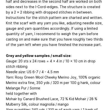
half and decreases in the second half are worked on both
sides next to the I-Cord-edges. The structure is created
by a 2 x 2 ribbing with dropped stitches in between.
Instructions for the stitch pattern are charted and written.
Knit the scarf with any yarn you like, adjusting needle size,
gauge and yarn quantities accordingly. If using a limited
quantity of yarn, I recommend to weigh the yarn before
casting on and make sure that you have roughly two thirds
of the yarn left when you have finished the increase part.
Grey and yellow samples / small size:
Gauge:
20 sts x 24 rows = 4 x 4 in / 10 x 10 cm in drop
stitch ribbing
Needle size:
US 6-7 / 4 - 4.5 mm
Yarn:
Rosy Green Wool Cheeky Merino Joy, 100% organic
Merino extra fine, 350 yds / 320 m per 100 g hank, colour
Melange Pur / Sonne
held together with
Mohair by Canard Brushed Lace, 72 % Kid Mohair / 28 %
Mulberry Silk, colour magnolia / mango
Yarn quantities:
340 yds / 310 m of each yarn / 1 hank of