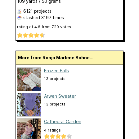
109 yards / 50 grams
6121 projects
stashed
3197 times
rating of
4.6
from
720
votes
More from Ronja Marlene Schne...
Frozen Falls
13 projects
Arwen Sweater
13 projects
Cathedral Garden
4 ratings