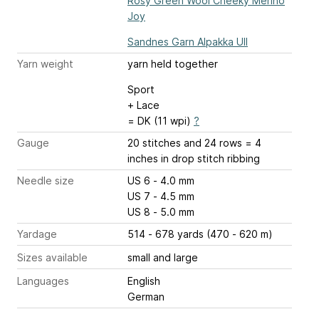
Rosy Green Wool Cheeky Merino
Joy
Sandnes Garn Alpakka Ull
Yarn weight
yarn held together
Sport
+ Lace
= DK (11 wpi)
?
Gauge
20 stitches and 24 rows = 4
inches
in drop stitch ribbing
Needle size
US 6 - 4.0 mm
US 7 - 4.5 mm
US 8 - 5.0 mm
Yardage
514 - 678 yards (470 - 620 m)
Sizes available
small and large
Languages
English
German