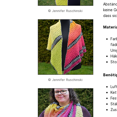
Abständ
keine G
© Jennifer Ruschinski
dass si
Materia
Far
fäd
Uni
Häk
Sto
Benöti
© Jennifer Ruschinski
Luf
Ket
Fes
Stä
Zus