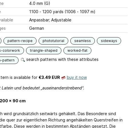
ze
4.0 mm (G)
e
1100 - 1200 yards (1006 - 1097 m)
ailable
Anpassbar; Adjustable
ges
German
pattern-recipe
phototutorial
seamless
sideways
s-colorwork
triangle-shaped
worked-flat
search patterns with these attributes
n-pattern
tern is available
for
€3.49 EUR
buy it now
st Latein und bedeutet „auseinanderstrebend“.
 200 x 90 cm
h wird grundsätzlich seitwärts gehäkelt. Das Besondere sind
 die quer zur eigentlichen Richtung angehäkelten Querstreifen in
tfarbe. Diese werden in bestimmten Abständen gesetzt. Die