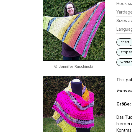
Hook si
Yardag
Sizes av
Langua
chart
stripe
writte
© Jennifer Ruschinski
This pat
Varus i
Größe:
Das Tuc
hierbei
Kontras