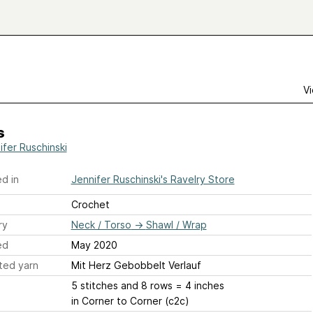
Vi
s
ifer Ruschinski
d in
Jennifer Ruschinski's Ravelry Store
Crochet
ry
Neck / Torso
→
Shawl / Wrap
ed
May 2020
ted yarn
Mit Herz Gebobbelt Verlauf
5 stitches and 8 rows = 4 inches
in Corner to Corner (c2c)