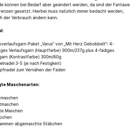
e können bei Bedarf aber geändert werden, da sind der Fantasie
renzen gesetzt. Hierbei muss natürlich immer bedacht werden,
ch der Verbrauch ändern kann.
l:
bverlaufsgarn-Paket „Varus“ von „Mit Herz Gebobbelt“: 4-
iges Verlaufsgarn (Hauptfarbe) 900m/237g plus 4-fädiges
garn (Kontrastfarbe) 300m/80g
elnadel 3-5 (je nach Festigkeit)
pfnadel zum Vernähen der Fäden
gte Maschenarten:
tmaschen
tmaschen
te Maschen
bchen
ammen abgemaschte Stäbchen