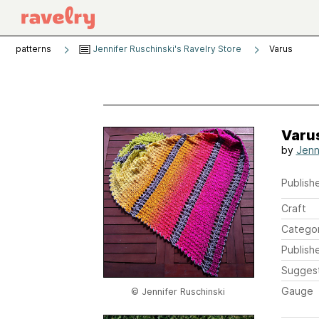
patterns
Jennifer Ruschinski's Ravelry Store
Varus
Varu
by
Jenn
Publishe
Craft
Catego
Publish
Sugges
Gauge
© Jennifer Ruschinski