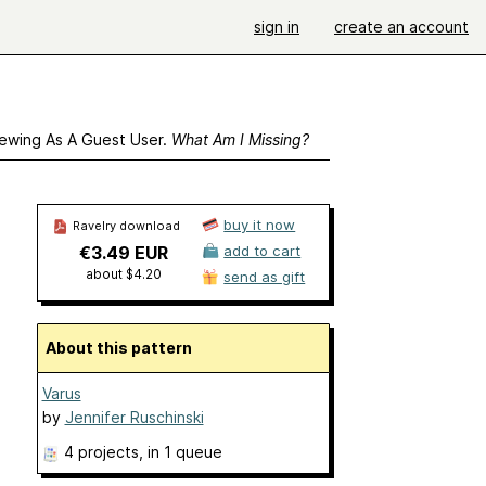
sign in
create an account
ewing As A Guest User.
What Am I Missing?
buy it now
Ravelry download
€3.49 EUR
add to cart
about $4.20
send as gift
About this pattern
Varus
by
Jennifer Ruschinski
4 projects
, in 1 queue