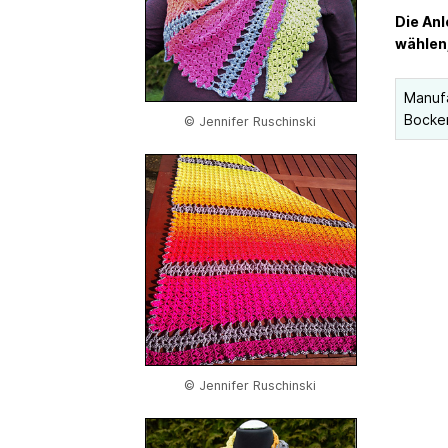
Die Anl
wählen,
Manufa
Bocke
© Jennifer Ruschinski
© Jennifer Ruschinski