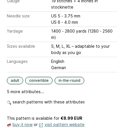
Gauge
19 stitches = 4 inches
in
stockinette
Needle size
US 5 - 3.75 mm
US 6 - 4.0 mm
Yardage
1400 - 2800 yards (1280 - 2560
m)
Sizes available
S, M, L, XL – adaptable to your
body as you go
Languages
English
German
adult
convertible
in-the-round
5 more attributes...
search patterns with these attributes
This pattern is available
for
€8.99 EUR
buy it now
or
visit pattern website