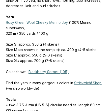
bind-off involved, no short rows, nothing. Just increases,
decreases, knit and purl stitches.
Yarn
Rosy Green Wool Cheeky Merino Joy
(100% Merino
superwash,
320 m / 350 yards / 100 g)
Size S: approx. 350 g (4 skeins)
Size M (as shown in the sample): ca. 400 g (4-5 skeins)
Size L: approx. 550 g (5-6 skeins)
Size XL: approx. 700 g (7-8 skeins)
Color shown:
Blackberry Sorbet (105)
Find the yarn in many gorgeous colors in
Strickmich! Shop
(we ship worldwide).
Tools
• two 3.75-4 mm (US 5-6) circular needles, length 80 cm
(32 inches) or more