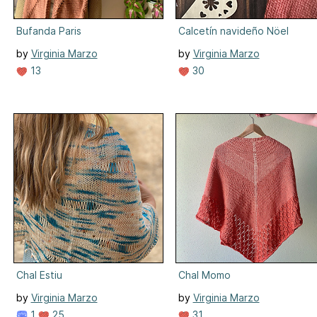
Bufanda Paris
Calcetín navideño Nöel
by
Virginia Marzo
by
Virginia Marzo
13
30
Chal Estiu
Chal Momo
by
Virginia Marzo
by
Virginia Marzo
1
25
31