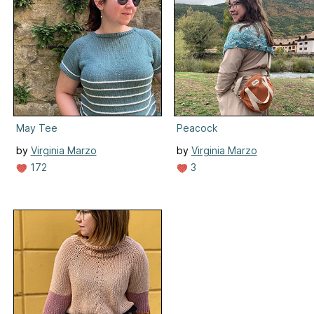
May Tee
Peacock
by
Virginia Marzo
by
Virginia Marzo
172
3