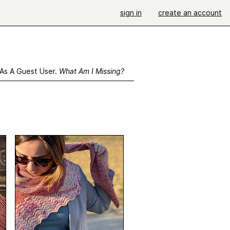
sign in
create an account
 As A Guest User.
What Am I Missing?