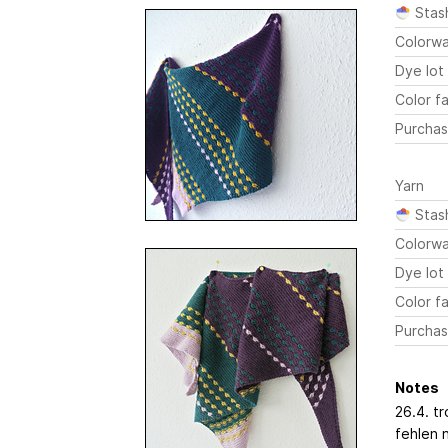
Stas
Colorw
Dye lot
Color fa
Purchas
Yarn
Stas
Colorw
Dye lot
Color fa
Purchas
Notes
26.4. t
fehlen 