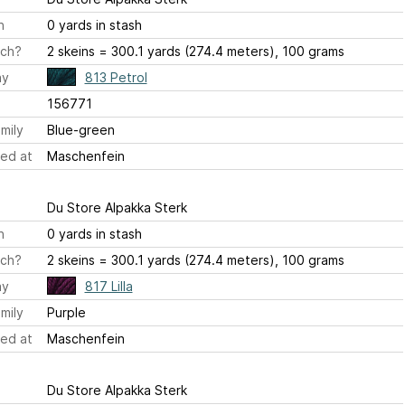
h
0 yards in stash
ch?
2 skeins = 300.1 yards (274.4 meters), 100 grams
ay
813 Petrol
156771
mily
Blue-green
ed at
Maschenfein
Du Store Alpakka Sterk
h
0 yards in stash
ch?
2 skeins = 300.1 yards (274.4 meters), 100 grams
ay
817 Lilla
mily
Purple
ed at
Maschenfein
Du Store Alpakka Sterk