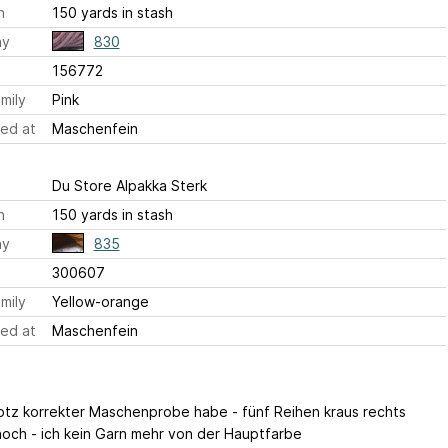
h
150 yards in stash
ay
830
156772
mily
Pink
ed at
Maschenfein
Du Store Alpakka Sterk
h
150 yards in stash
ay
835
300607
mily
Yellow-orange
ed at
Maschenfein
rotz korrekter Maschenprobe habe - fünf Reihen kraus rechts
noch - ich kein Garn mehr von der Hauptfarbe