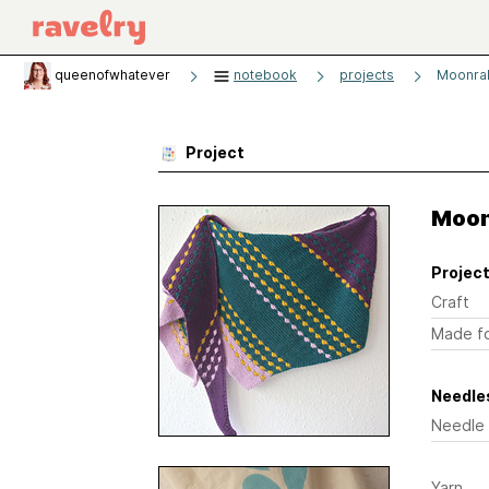
queenofwhatever
notebook
projects
Moonrak
Project
Moon
Project
Craft
Made f
Needles
Needle
Yarn