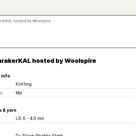
erKAL hosted by Woolspire
rakerKAL hosted by Woolspire
 info
Knitting
or
Me
 & yarn
US 6 - 4.0 mm
Du Store Alpakka Sterk