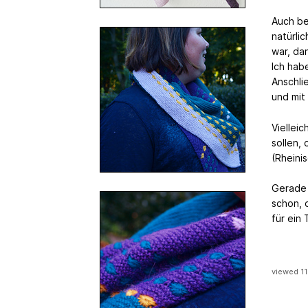
Auch be
natürli
war, da
Ich hab
Anschli
und mit
Viellei
sollen,
(Rheini
Gerade 
schon, d
für ein
viewed 11