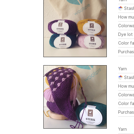
Stas
How mu
Colorw
Dye lot
Color fa
Purchas
Yarn
Stas
How mu
Colorw
Color fa
Purchas
Yarn