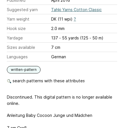
Published
April 2016
Suggested yarn
Tahki Yarns Cotton Classic
Yarn weight
DK (11 wpi)
?
Hook size
2.0 mm
Yardage
137 - 55 yards (125 - 50 m)
Sizes available
7 cm
Languages
German
written-pattern
search patterns with these attributes
Discontinued. This digital pattern is no longer available
online.
Anleitung Baby Cocoon Junge und Mädchen
7 cm Groß