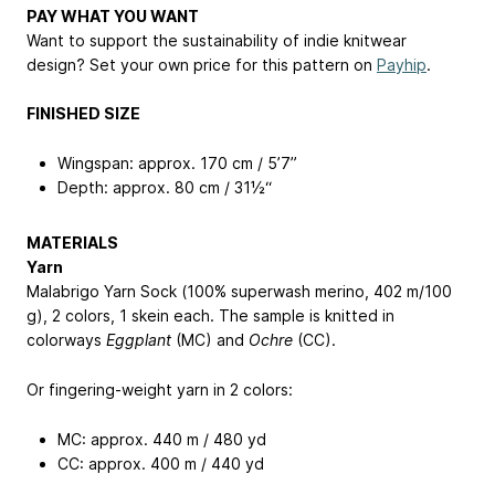
PAY WHAT YOU WANT
Want to support the sustainability of indie knitwear
design? Set your own price for this pattern on
Payhip
.
FINISHED SIZE
Wingspan: approx. 170 cm / 5’7”
Depth: approx. 80 cm / 31½“
MATERIALS
Yarn
Malabrigo Yarn Sock (100% superwash merino, 402 m/100
g), 2 colors, 1 skein each. The sample is knitted in
colorways
Eggplant
(MC) and
Ochre
(CC).
Or fingering-weight yarn in 2 colors:
MC: approx. 440 m / 480 yd
CC: approx. 400 m / 440 yd