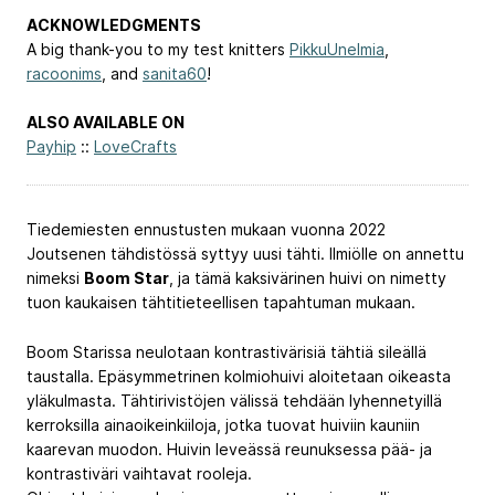
ACKNOWLEDGMENTS
A big thank-you to my test knitters
PikkuUnelmia
,
racoonims
, and
sanita60
!
ALSO AVAILABLE ON
Payhip
::
LoveCrafts
Tiedemiesten ennustusten mukaan vuonna 2022
Joutsenen tähdistössä syttyy uusi tähti. Ilmiölle on annettu
nimeksi
Boom Star
, ja tämä kaksivärinen huivi on nimetty
tuon kaukaisen tähtitieteellisen tapahtuman mukaan.
Boom Starissa neulotaan kontrastivärisiä tähtiä sileällä
taustalla. Epäsymmetrinen kolmiohuivi aloitetaan oikeasta
yläkulmasta. Tähtirivistöjen välissä tehdään lyhennetyillä
kerroksilla ainaoikeinkiiloja, jotka tuovat huiviin kauniin
kaarevan muodon. Huivin leveässä reunuksessa pää- ja
kontrastiväri vaihtavat rooleja.