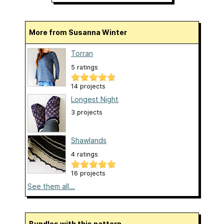
More from Susanna Winter
Torran
5 ratings
14 projects
Longest Night
3 projects
Shawlands
4 ratings
16 projects
See them all...
Bundles with this pattern