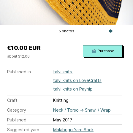
5 photos
€10.00 EUR
Purchase
about $12.06
Published in
talvi knits.
talvi knits on LoveCrafts
talvi knits on Payhip
Craft
Knitting
Category
Neck / Torso
→
Shawl / Wrap
Published
May 2017
Suggested yarn
Malabrigo Yarn Sock