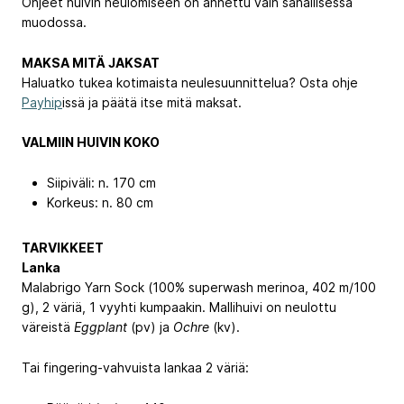
Ohjeet huivin neulomiseen on annettu vain sanallisessa
muodossa.
MAKSA MITÄ JAKSAT
Haluatko tukea kotimaista neulesuunnittelua? Osta ohje
Payhip
issä ja päätä itse mitä maksat.
VALMIIN HUIVIN KOKO
Siipiväli: n. 170 cm
Korkeus: n. 80 cm
TARVIKKEET
Lanka
Malabrigo Yarn Sock (100% superwash merinoa, 402 m/100
g), 2 väriä, 1 vyyhti kumpaakin. Mallihuivi on neulottu
väreistä
Eggplant
(pv) ja
Ochre
(kv).
Tai fingering-vahvuista lankaa 2 väriä: