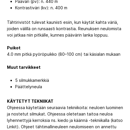
Pääväri (pv): n. 440 m
Kontrastiväri (kv): n. 400 m
Tähtirivistöt tulevat kauniisti esiin, kun käytät kahta väriä,
joiden välillä on runsaasti kontrastia. Reunuksen neulomista
voi jatkaa niin pitkälle, kunnes päävärin lanka loppuu.
Puikot
4.0 mm pitkä pyöröpuikko (80–100 cm) tai käsialan mukaan
Muut tarvikkeet
5 silmukkamerkkiä
Päättelyneula
KÄYTETYT TEKNIIKAT
Ohjeessa käytetään seuraavia tekniikoita: neuloen luominen
ja nostetut silmukat. Ohjeessa oletetaan taitoa neuloa
lyhennettyjä kerroksia ns. kiedo ja käännä -tekniikalla (katso
Linkit). Ohjeet tähtimallineuleen neulomiseen on annettu