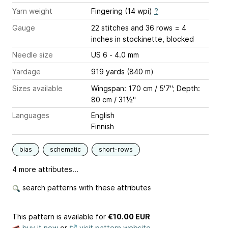
Yarn weight
Fingering (14 wpi)
?
Gauge
22 stitches and 36 rows = 4
inches
in stockinette, blocked
Needle size
US 6 - 4.0 mm
Yardage
919 yards (840 m)
Sizes available
Wingspan: 170 cm / 5'7"; Depth:
80 cm / 31½"
Languages
English
Finnish
bias
schematic
short-rows
4 more attributes...
search patterns with these attributes
This pattern is available
for
€10.00 EUR
buy it now
or
visit pattern website