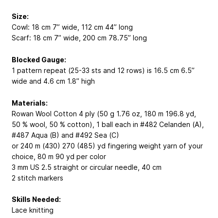
Size:
Cowl: 18 cm 7” wide, 112 cm 44” long
Scarf: 18 cm 7” wide, 200 cm 78.75” long
Blocked Gauge:
1 pattern repeat (25-33 sts and 12 rows) is 16.5 cm 6.5”
wide and 4.6 cm 1.8” high
Materials:
Rowan Wool Cotton 4 ply (50 g 1.76 oz, 180 m 196.8 yd,
50 % wool, 50 % cotton), 1 ball each in #482 Celanden (A),
#487 Aqua (B) and #492 Sea (C)
or 240 m (430) 270 (485) yd fingering weight yarn of your
choice, 80 m 90 yd per color
3 mm US 2.5 straight or circular needle, 40 cm
2 stitch markers
Skills Needed:
Lace knitting