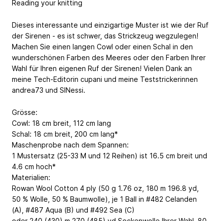
Reading your knitting
Dieses interessante und einzigartige Muster ist wie der Ruf
der Sirenen - es ist schwer, das Strickzeug wegzulegen!
Machen Sie einen langen Cowl oder einen Schal in den
wunderschönen Farben des Meeres oder den Farben Ihrer
Wahl für Ihren eigenen Ruf der Sirenen! Vielen Dank an
meine Tech-Editorin cupani und meine Teststrickerinnen
andrea73 und SINessi.
Grösse:
Cowl: 18 cm breit, 112 cm lang
Schal: 18 cm breit, 200 cm lang*
Maschenprobe nach dem Spannen:
1 Mustersatz (25-33 M und 12 Reihen) ist 16.5 cm breit und
4.6 cm hoch*
Materialien:
Rowan Wool Cotton 4 ply (50 g
1.76 oz
, 180 m
196.8 yd
,
50 % Wolle, 50 % Baumwolle), je 1 Ball in #482 Celanden
(A), #487 Aqua (B) und #492 Sea (C)
oder 240 (430) m
270 (485) yd
Sockenwolle Ihrer Wahl, 80