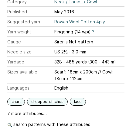
Category
Neck / Torso
→
Cowl
Published
May 2016
Suggested yarn
Rowan Wool Cotton 4ply
Yarn weight
Fingering (14 wpi)
?
Gauge
Siren's Net pattern
Needle size
US 2½ - 3.0 mm
Yardage
328 - 485 yards (300 - 443 m)
Sizes available
Scarf: 18cm x 200cm // Cowl:
18cm x 112cm
Languages
English
chart
dropped-stitches
lace
7 more attributes...
search patterns with these attributes