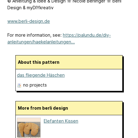
© Anleitung & Idee & Design ☼ Nicole Berlinger ☼ berli
Design & myDIYkreativ
www.berli-design.de
For more information, see:
https://palundu.de/diy-
anleitungen/haekelanleitungen...
About this pattern
das fliegende Häschen
no projects
More from berli design
Elefanten Kissen