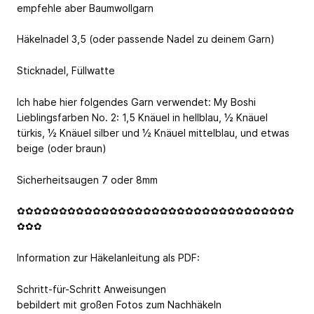
empfehle aber Baumwollgarn
Häkelnadel 3,5 (oder passende Nadel zu deinem Garn)
Sticknadel, Füllwatte
Ich habe hier folgendes Garn verwendet: My Boshi
Lieblingsfarben No. 2: 1,5 Knäuel in hellblau, ½ Knäuel
türkis, ½ Knäuel silber und ½ Knäuel mittelblau, und etwas
beige (oder braun)
Sicherheitsaugen 7 oder 8mm
✿✿✿✿✿✿✿✿✿✿✿✿✿✿✿✿✿✿✿✿✿✿✿✿✿✿✿✿✿✿✿✿✿
✿✿✿
Information zur Häkelanleitung als PDF:
Schritt-für-Schritt Anweisungen
bebildert mit großen Fotos zum Nachhäkeln