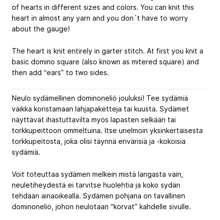
of hearts in different sizes and colors. You can knit this
heart in almost any yarn and you don´t have to worry
about the gauge!
The heart is knit entirely in garter stitch. At first you knit a
basic domino square (also known as mitered square) and
then add “ears” to two sides.
Neulo sydämellinen dominoneliö jouluksi! Tee sydämiä
vaikka koristamaan lahjapaketteja tai kuusta. Sydämet
näyttävät ihastuttavilta myös lapasten selkään tai
torkkupeittoon ommeltuina. Itse unelmoin yksinkertaisesta
torkkupeitosta, joka olisi täynnä erivärisiä ja -kokoisia
sydämiä.
Voit toteuttaa sydämen melkein mistä langasta vain,
neuletiheydestä ei tarvitse huolehtia ja koko sydän
tehdään ainaoikealla. Sydämen pohjana on tavallinen
dominoneliö, johon neulotaan “korvat” kahdelle sivulle.