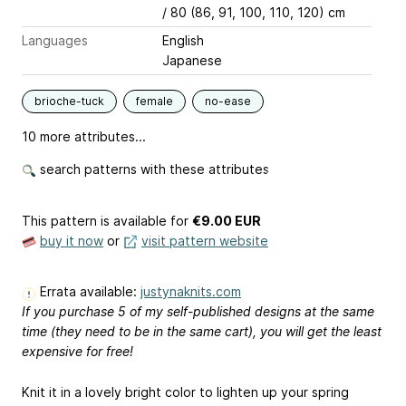
/ 80 (86, 91, 100, 110, 120) cm
Languages
English
Japanese
brioche-tuck
female
no-ease
10 more attributes...
search patterns with these attributes
This pattern is available
for
€9.00 EUR
buy it now
or
visit pattern website
Errata available:
justynaknits.com
If you purchase 5 of my self-published designs at the same
time (they need to be in the same cart), you will get the least
expensive for free!
Knit it in a lovely bright color to lighten up your spring