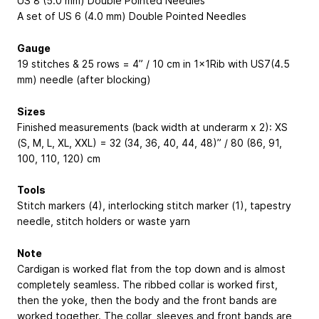
US 8 (5.0 mm) Double Pointed Needles
A set of US 6 (4.0 mm) Double Pointed Needles
Gauge
19 stitches & 25 rows = 4” / 10 cm in 1x1Rib with US7(4.5
mm) needle (after blocking)
Sizes
Finished measurements (back width at underarm x 2): XS
(S, M, L, XL, XXL) = 32 (34, 36, 40, 44, 48)” / 80 (86, 91,
100, 110, 120) cm
Tools
Stitch markers (4), interlocking stitch marker (1), tapestry
needle, stitch holders or waste yarn
Note
Cardigan is worked flat from the top down and is almost
completely seamless. The ribbed collar is worked first,
then the yoke, then the body and the front bands are
worked together. The collar, sleeves and front bands are