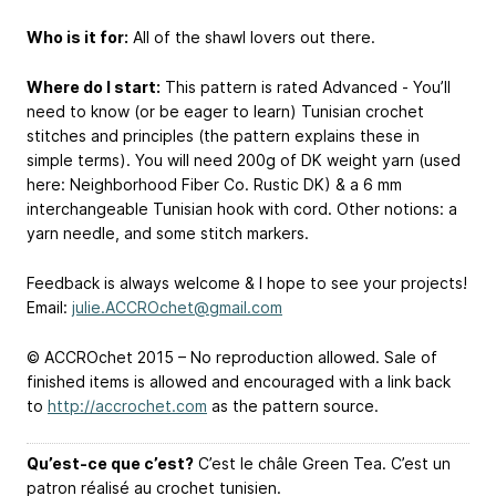
Who is it for:
All of the shawl lovers out there.
Where do I start:
This pattern is rated Advanced - You’ll
need to know (or be eager to learn) Tunisian crochet
stitches and principles (the pattern explains these in
simple terms). You will need 200g of DK weight yarn (used
here: Neighborhood Fiber Co. Rustic DK) & a 6 mm
interchangeable Tunisian hook with cord. Other notions: a
yarn needle, and some stitch markers.
Feedback is always welcome & I hope to see your projects!
Email:
julie.ACCROchet@gmail.com
© ACCROchet 2015 – No reproduction allowed. Sale of
finished items is allowed and encouraged with a link back
to
http://accrochet.com
as the pattern source.
Qu’est-ce que c’est?
C’est le châle Green Tea. C’est un
patron réalisé au crochet tunisien.