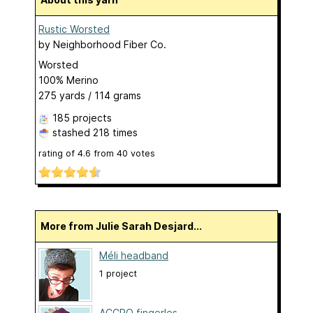
Rustic Worsted
by
Neighborhood Fiber Co.
Worsted
100% Merino
275 yards / 114 grams
185 projects
stashed
218 times
rating of
4.6
from
40
votes
More from Julie Sarah Desjard...
Méli headband
1 project
ACCRO fingerles...