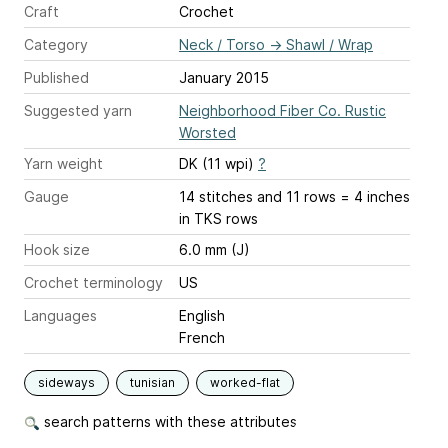
Craft
Crochet
Category
Neck / Torso
→
Shawl / Wrap
Published
January 2015
Suggested yarn
Neighborhood Fiber Co. Rustic
Worsted
Yarn weight
DK (11 wpi)
?
Gauge
14 stitches and 11 rows = 4 inches
in TKS rows
Hook size
6.0 mm (J)
Crochet terminology
US
Languages
English
French
sideways
tunisian
worked-flat
search patterns with these attributes