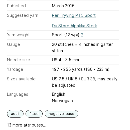
Published
March 2016
Suggested yarn
Per Tryving PT5 Sport
Du Store Alpakka Sterk
Yarn weight
Sport (12 wpi)
?
Gauge
20 stitches = 4 inches
in garter
stitch
Needle size
US 4 - 3.5 mm
Yardage
197 - 255 yards (180 - 233 m)
Sizes available
US 7.5 / UK 5 / EUR 38, may easily
be adjusted
Languages
English
Norwegian
adult
fitted
negative-ease
13 more attributes...