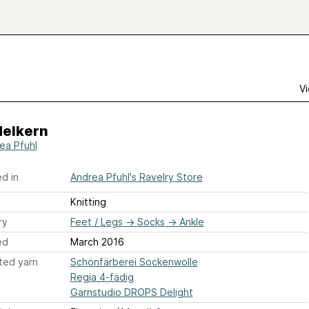
Vi
elkern
ea Pfuhl
d in
Andrea Pfuhl's Ravelry Store
Knitting
ry
Feet / Legs
→
Socks
→
Ankle
ed
March 2016
ted yarn
Schönfärberei Sockenwolle
Regia 4-fädig
Garnstudio DROPS Delight