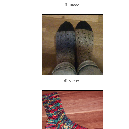
© Bimag
© bikekt