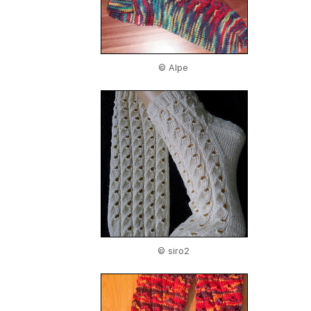
© Alpe
© siro2