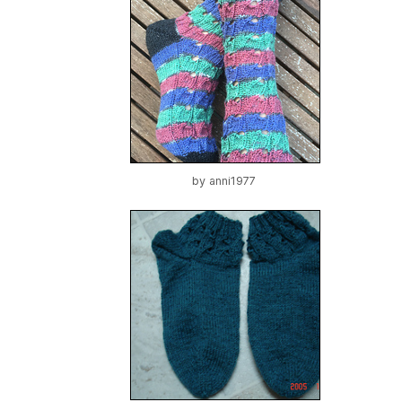
by
anni1977