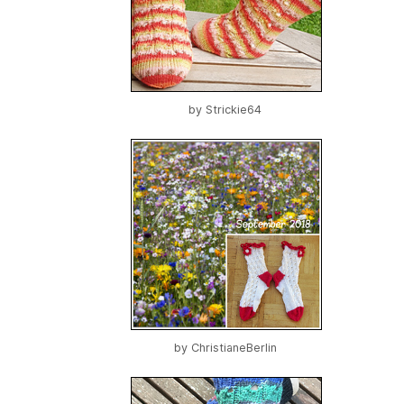
by
Strickie64
by
ChristianeBerlin