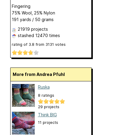
Fingering
75% Wool, 25% Nylon
191 yards / 50 grams
21919 projects
stashed
12470 times
rating of
3.8
from
3131
votes
More from Andrea Pfuhl
Ruska
8 ratings
29 projects
Think BIG
11 projects