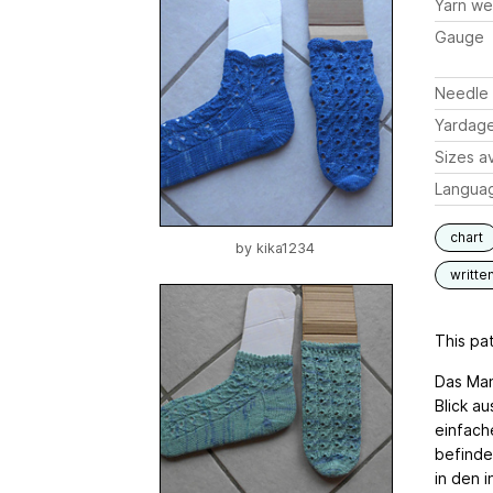
Yarn we
Gauge
Needle 
Yardag
Sizes av
Langua
chart
by
kika1234
writte
This pat
Das Man
Blick au
einfach
befinde
in den 