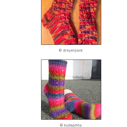
© dreyerpack
© kudepihha