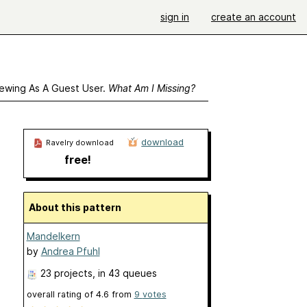
sign in
create an account
ewing As A Guest User.
What Am I Missing?
download
Ravelry download
free!
About this pattern
Mandelkern
by
Andrea Pfuhl
23 projects
, in 43 queues
overall rating of
4.6
from
9
votes