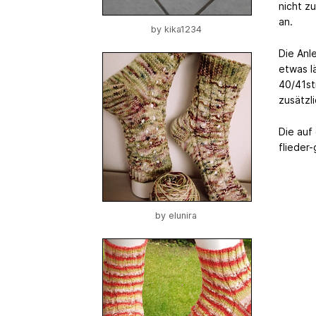
nicht z
an.
by
kika1234
Die Anle
etwas lä
40/41st
zusätzl
Die auf
flieder-
by
elunira