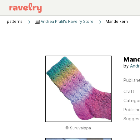
patterns
Andrea Pfuhl's Ravelry Store
Mandelkern
Mand
by
Andr
Publishe
Craft
Catego
Publish
Sugges
© Suruvaippa