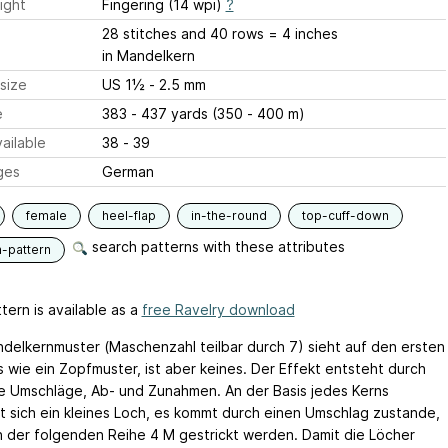
ight
Fingering (14 wpi)
?
28 stitches and 40 rows = 4 inches
in Mandelkern
size
US 1½ - 2.5 mm
e
383 - 437 yards (350 - 400 m)
ailable
38 - 39
ges
German
female
heel-flap
in-the-round
top-cuff-down
search patterns with these attributes
n-pattern
tern is available as a
free Ravelry download
delkernmuster (Maschenzahl teilbar durch 7) sieht auf den ersten
s wie ein Zopfmuster, ist aber keines. Der Effekt entsteht durch
e Umschläge, Ab- und Zunahmen. An der Basis jedes Kerns
t sich ein kleines Loch, es kommt durch einen Umschlag zustande,
in der folgenden Reihe 4 M gestrickt werden. Damit die Löcher