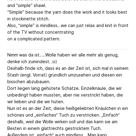
and “simple” shawl.
“Simple” because the yarn does the work and it looks best
in stockinette stitch.
Also, “simple” is mindless…we can just relax and knit in front
of the TV without concentrating
on a complicated pattern.
Nimm was da ist…..Wolle haben wir alle mehr als genug,
denke ich zumindest. ;o)
Deshalb finde ich, dass es an der Zeit ist, sich mal in seinem
Stash (engl. Vorrat) gründlich umzusehen und diesen ein
bisschen abzubauen.
Dort liegen lang gehütete Schätze. Einzelknäule, die wir
unbedingt haben mussten, aber nie verstrickt haben, die
wir lieben und die wir hüten.
Nun ist es an der Zeit, diese heißgeliebten Knäulchen in ein
schönes und „einfaches“ Tuch zu verstricken. „Einfach“
deshalb, weil die Wolle wirken soll und das kann sie am
Besten in einem glattrechts gestricktem Tuch.
Außerdem ist „einfach“ auch mindless….Man kann