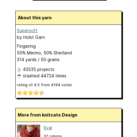
About this yarn
Supersoft
by
Holst Garn
Fingering
50% Merino, 50% Shetland
314 yards / 50 grams
43535 projects
stashed
44724 times
rating of
4.5
from
4194
votes
More from knitcats Design
Syal
37 ratings