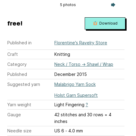
5 photos
free!
Download
Published in
Florentine's Ravelry Store
Craft
Knitting
Category
Neck / Torso
→
Shawl / Wrap
Published
December 2015
Suggested yarn
Malabrigo Yarn Sock
Holst Garn Supersoft
Yarn weight
Light Fingering
?
Gauge
42 stitches and 30 rows = 4
inches
Needle size
US 6 - 4.0 mm