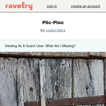
sign in
create an account
Plic-Ploc
by
Louise Dietz
Viewing As A Guest User.
What Am I Missing?