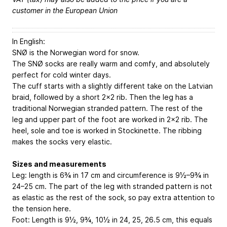
customer in the European Union
In English:
SNØ is the Norwegian word for snow.
The SNØ socks are really warm and comfy, and absolutely
perfect for cold winter days.
The cuff starts with a slightly different take on the Latvian
braid, followed by a short 2x2 rib. Then the leg has a
traditional Norwegian stranded pattern. The rest of the
leg and upper part of the foot are worked in 2x2 rib. The
heel, sole and toe is worked in Stockinette. The ribbing
makes the socks very elastic.
Sizes and measurements
Leg: length is 6¾ in
17 cm
and circumference is 9½–9¾ in
24–25 cm
. The part of the leg with stranded pattern is not
as elastic as the rest of the sock, so pay extra attention to
the tension here.
Foot: Length is 9½, 9¾, 10½ in
24, 25, 26.5 cm
, this equals