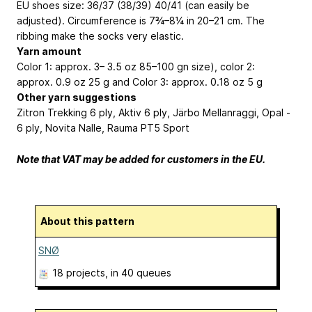
EU shoes size: 36/37 (38/39) 40/41 (can easily be
adjusted). Circumference is 7¾–8¼ in
20–21 cm
. The
ribbing make the socks very elastic.
Yarn amount
Color 1: approx. 3– 3.5 oz 85–100 gn size), color 2:
approx. 0.9 oz
25 g
and Color 3: approx. 0.18 oz
5 g
Other yarn suggestions
Zitron Trekking 6 ply, Aktiv 6 ply, Järbo Mellanraggi, Opal ­
6 ply, Novita Nalle, Rauma PT5 Sport
Note that VAT may be added for customers in the EU.
About this pattern
SNØ
18 projects
, in 40 queues