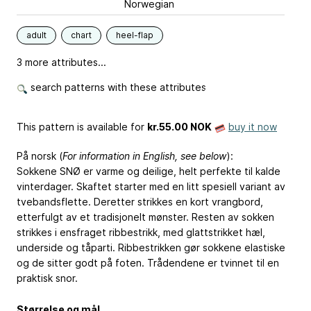
Norwegian
adult
chart
heel-flap
3 more attributes...
search patterns with these attributes
This pattern is available
for
kr.55.00 NOK
buy it now
På norsk (
For information in English, see below
):
Sokkene SNØ er varme og deilige, helt perfekte til kalde
vinterdager. Skaftet starter med en litt spesiell variant av
tvebandsflette. Deretter strikkes en kort vrangbord,
etterfulgt av et tradisjonelt mønster. Resten av sokken
strikkes i ensfraget ribbestrikk, med glattstrikket hæl,
underside og tåparti. Ribbestrikken gør sokkene elastiske
og de sitter godt på foten. Trådendene er tvinnet til en
praktisk snor.
Størrelse og mål