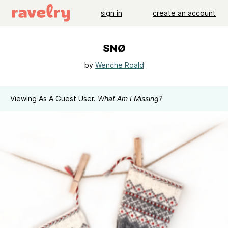
sign in
create an account
SNØ
by
Wenche Roald
Viewing As A Guest User.
What Am I Missing?