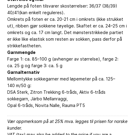
Lengde på foten tilsvarer skostørrelser: 36/37 (38/39)
40/41(kan enkelt reguleres).
Omkrets på foten er ca. 20-21 cm i omkrets (ikke strukket
ut), ribben gjør sokkene tøyelige. Skaftet er ca. 24–25 cm i
omkrets og ca. 17 cm langt. Det mønsterstrikkede partiet
er ikke like elastisk som resten av sokken, pass derfor på
strikkefastheten.
Garnmengde
Farge 1: ca. 85–100 g (avhenger av størrelse), farge 2:
ca. 25 g og farge 3: ca. 5 g
Garnalternativ
Mellomtykke sokkegarner med ­løpemeter på ­­ca­. ­125–
140 m/50 g:
DSA Sterk, Zitron Trekking 6-tråds, Aktiv 6-tråds
sokkegarn, Järbo Mellanraggi,
Opal ­6-tråds, Novita Nalle, Rauma PT5
Vær oppmerksom på at 25% mva. legges til prisen for norske
kunder.
VAT (tax) may also be added to the price if you are a