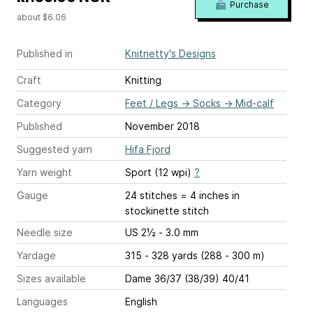
Purchase
about $6.06
Published in
Knitnetty's Designs
Craft
Knitting
Category
Feet / Legs
→
Socks
→
Mid-calf
Published
November 2018
Suggested yarn
Hifa Fjord
Yarn weight
Sport (12 wpi)
?
Gauge
24 stitches = 4 inches
in
stockinette stitch
Needle size
US 2½ - 3.0 mm
Yardage
315 - 328 yards (288 - 300 m)
Sizes available
Dame 36/37 (38/39) 40/41
Languages
English