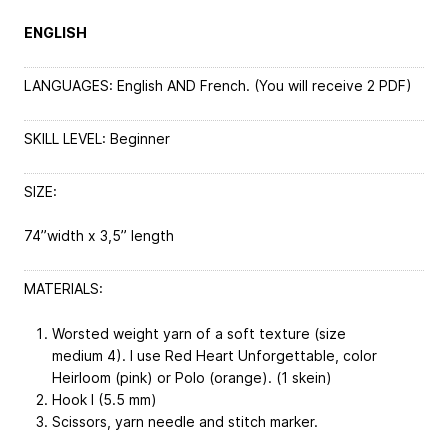
ENGLISH
LANGUAGES: English AND French. (You will receive 2 PDF)
SKILL LEVEL: Beginner
SIZE:
74’’width x 3,5’’ length
MATERIALS:
Worsted weight yarn of a soft texture (size
medium 4). I use Red Heart Unforgettable, color
Heirloom (pink) or Polo (orange). (1 skein)
Hook I (5.5 mm)
Scissors, yarn needle and stitch marker.