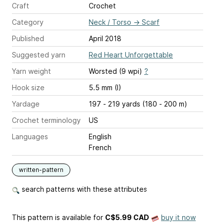
Craft
Crochet
Category
Neck / Torso
→
Scarf
Published
April 2018
Suggested yarn
Red Heart Unforgettable
Yarn weight
Worsted (9 wpi)
?
Hook size
5.5 mm (I)
Yardage
197 - 219 yards (180 - 200 m)
Crochet terminology
US
Languages
English
French
written-pattern
search patterns with these attributes
This pattern is available
for
C$5.99 CAD
buy it now