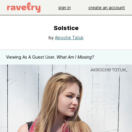
sign in
create an account
Solstice
by
Akroche Tatuk
Viewing As A Guest User.
What Am I Missing?