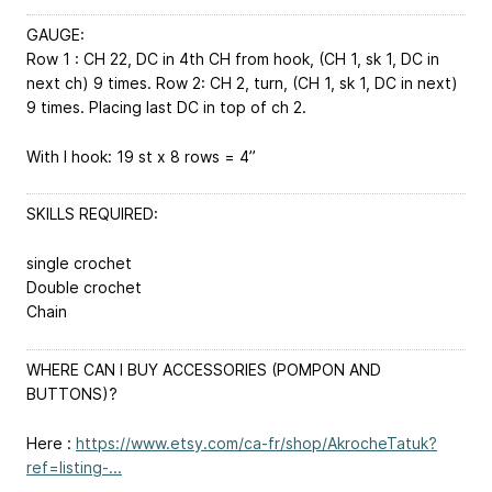
GAUGE:
Row 1 : CH 22, DC in 4th CH from hook, (CH 1, sk 1, DC in
next ch) 9 times. Row 2: CH 2, turn, (CH 1, sk 1, DC in next)
9 times. Placing last DC in top of ch 2.
With I hook: 19 st x 8 rows = 4’’
SKILLS REQUIRED:
single crochet
Double crochet
Chain
WHERE CAN I BUY ACCESSORIES (POMPON AND
BUTTONS)?
Here :
https://www.etsy.com/ca-fr/shop/AkrocheTatuk?
ref=listing-...