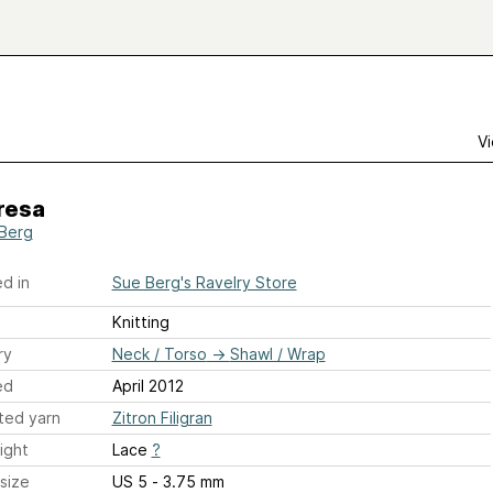
Vi
resa
Berg
d in
Sue Berg's Ravelry Store
Knitting
ry
Neck / Torso
→
Shawl / Wrap
ed
April 2012
ted yarn
Zitron Filigran
ight
Lace
?
size
US 5 - 3.75 mm