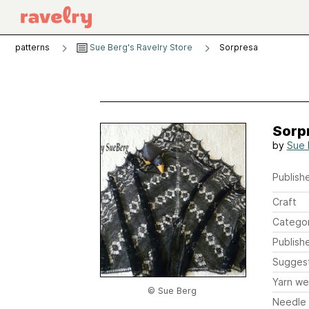
patterns
Sue Berg's Ravelry Store
Sorpresa
Sorp
by
Sue 
Publishe
Craft
Catego
Publish
Sugges
Yarn we
© Sue Berg
Needle 