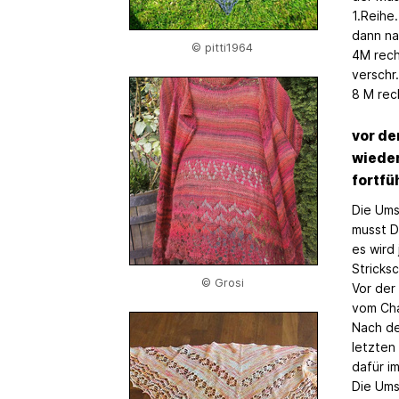
1.Reihe
dann nac
© pitti1964
4M rech
verschr
8 M rec
vor de
wieder
fortfü
Die Ums
musst D
es wird
Stricksc
© Grosi
Vor der
vom Cha
Nach de
letzten
dafür i
Die Ums