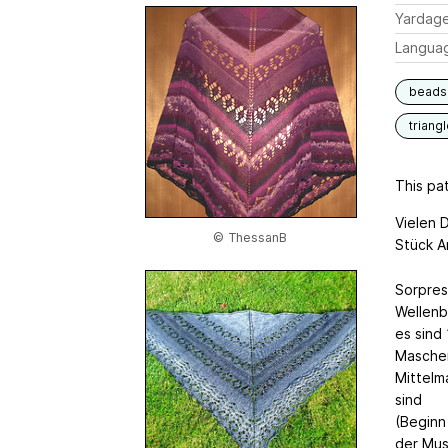
Yardag
Langua
beads
triang
This pat
Vielen 
© ThessanB
Stück Ar
Sorpres
Wellenb
es sind
Maschen
Mittelm
sind
(Beginn
der Mus