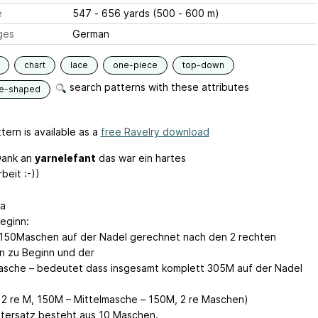
e
547 - 656 yards (500 - 600 m)
ges
German
chart
lace
one-piece
top-down
search patterns with these attributes
le-shaped
tern is available as a
free Ravelry download
Dank an
yarnelefant
das war ein hartes
beit :-))
a
eginn:
 150Maschen auf der Nadel gerechnet nach den 2 rechten
 zu Beginn und der
asche – bedeutet dass insgesamt komplett 305M auf der Nadel
 2 re M, 150M – Mittelmasche – 150M, 2 re Maschen)
tersatz besteht aus 10 Maschen.