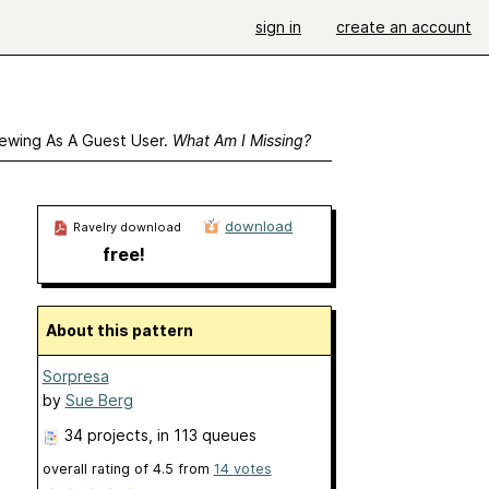
sign in
create an account
ewing As A Guest User.
What Am I Missing?
download
Ravelry download
free!
About this pattern
Sorpresa
by
Sue Berg
34 projects
, in 113 queues
overall rating of
4.5
from
14
votes