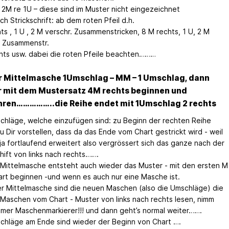
. 2M re 1U – diese sind im Muster nicht eingezeichnet
h Strickschrift: ab dem roten Pfeil d.h.
ts , 1 U , 2 M verschr. Zusammenstricken, 8 M rechts, 1 U, 2 M
. Zusammenstr.
hts usw. dabei die roten Pfeile beachten………
r Mittelmasche 1Umschlag – MM – 1 Umschlag, dann
 mit dem Mustersatz 4M rechts beginnen und
hren……………..die Reihe endet mit 1Umschlag 2 rechts
chläge, welche einzufügen sind: zu Beginn der rechten Reihe
u Dir vorstellen, dass da das Ende vom Chart gestrickt wird - weil
 ja fortlaufend erweitert also vergrössert sich das ganze nach der
hift von links nach rechts…….
 Mittelmasche entsteht auch wieder das Muster - mit den ersten M
rt beginnen -und wenn es auch nur eine Masche ist.
r Mittelmasche sind die neuen Maschen (also die Umschläge) die
 Maschen vom Chart - Muster von links nach rechts lesen, nimm
mmer Maschenmarkierer!!! und dann geht’s normal weiter…….
chläge am Ende sind wieder der Beginn von Chart ….