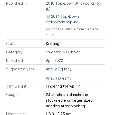
Published in
2016 Top-Down Strickworkshop
#3
2014 Top-Down
Strickworkshop #2
no longer available from 1 source
show
Craft
Knitting
Category
Sweater
→
Pullover
Published
April 2023
Suggested yarn
Anzula Squishy
Anzula Dreamy
Yarn weight
Fingering (14 wpi)
?
Gauge
24 stitches = 4 inches
in
stockinette on larger sized
needles after blocking
Needle size
US 3 - 3.25 mm