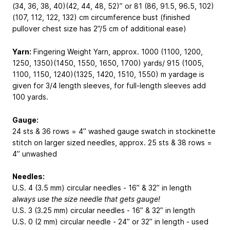
(34, 36, 38, 40)(42, 44, 48, 52)” or 81 (86, 91.5, 96.5, 102)
(107, 112, 122, 132) cm circumference bust (finished
pullover chest size has 2”/5 cm of additional ease)
Yarn:
Fingering Weight Yarn, approx. 1000 (1100, 1200,
1250, 1350)(1450, 1550, 1650, 1700) yards/ 915 (1005,
1100, 1150, 1240)(1325, 1420, 1510, 1550) m yardage is
given for 3/4 length sleeves, for full-length sleeves add
100 yards.
Gauge:
24 sts & 36 rows = 4” washed gauge swatch in stockinette
stitch on larger sized needles, approx. 25 sts & 38 rows =
4” unwashed
Needles:
U.S. 4 (3.5 mm) circular needles - 16” & 32” in length
always use the size needle that gets gauge!
U.S. 3 (3.25 mm) circular needles - 16” & 32” in length
U.S. 0 (2 mm) circular needle - 24” or 32” in length - used