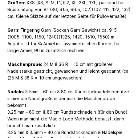
Größen:
XXS (XS, S, M, L1)(L2, XL, 2XL, 3XL) passend für
Brustumfang von 81 (86, 91.5, 96.5, 102)(107, 112, 122, 132)
cm. (Siehe Skizze auf der letzten Seite für Pullovermaße)
Garn
: Fingering Garn (Socken Garn Gewicht) ca. 915
(1005, 1100, 1150, 1240)(1325, 1420, 1510, 1550) m
Angabe ist für ¾ Ärmel mit asymmetrischen Körper, für
lange Ärmel, 90 m zusätzlich rechnen.
Maschenprobe:
24 M & 36 R = 10 cm mit größerer
Nadelstärke gestrickt, gewaschen und leicht gespannt (ca.
(25 M & 38 R = 10 cm ungewaschen)
Nadeln
: 3.5mm – 60 cm & 80 cm Rundstricknadeln benutze
immer die Nadelgröße in der man die Maschenprobe
bekommt
3.25 mm – 60 cm & 80 cm Rundstricknadeln (für den Bund)
Wenn man nicht die Magic-Loop Methode benutzt, dann
braucht man zusätzlich:
3.25 mm & 3.5mm – 40 cm Rundstricknadeln & Nadelspiel