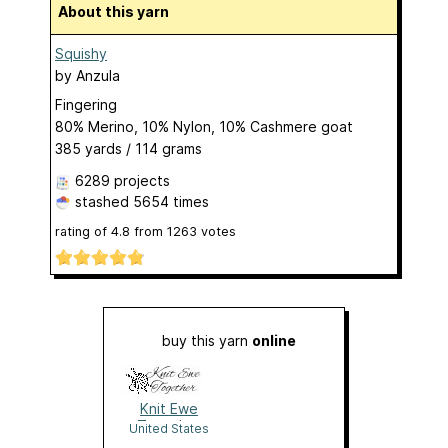
About this yarn
Squishy
by
Anzula
Fingering
80% Merino, 10% Nylon, 10% Cashmere goat
385 yards / 114 grams
6289 projects
stashed
5654 times
rating of
4.8
from
1263
votes
buy this yarn
online
Knit Ewe
Together
United States