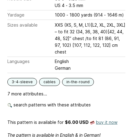
US 4 - 3.5 mm
Yardage
1000 - 1800 yards (914 - 1646 m)
Sizes available
XXS (XS, S, M, L1)[L2, XL, 2XL, 3XL]
– to fit 32 (34, 36, 38, 40)[42, 44,
48, 52]” chest /to fit 81 (86, 91,
97, 102) [107, 112, 122, 132] cm
chest
Languages
English
German
3-4-sleeve
cables
in-the-round
7 more attributes...
search patterns with these attributes
This pattern is available
for
$6.00 USD
buy it now
The pattern is available in English & in German!