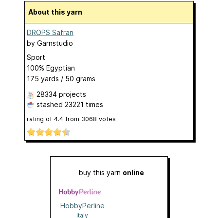
About this yarn
DROPS Safran
by
Garnstudio
Sport
100% Egyptian
175 yards / 50 grams
28334 projects
stashed
23221 times
rating of
4.4
from
3068
votes
buy this yarn
online
HobbyPerline
Italy