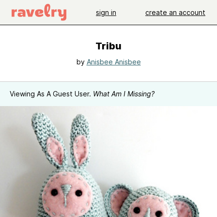
sign in
create an account
Tribu
by
Anisbee Anisbee
Viewing As A Guest User.
What Am I Missing?