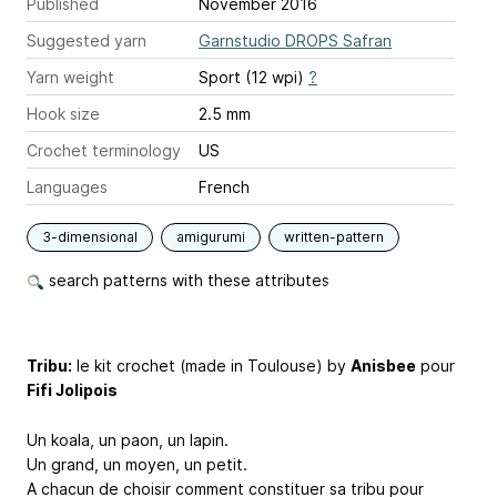
Published
November 2016
Suggested yarn
Garnstudio DROPS Safran
Yarn weight
Sport (12 wpi)
?
Hook size
2.5 mm
Crochet terminology
US
Languages
French
3-dimensional
amigurumi
written-pattern
search patterns with these attributes
Tribu:
le kit crochet (made in Toulouse) by
Anisbee
pour
Fifi Jolipois
Un koala, un paon, un lapin.
Un grand, un moyen, un petit.
A chacun de choisir comment constituer sa tribu pour