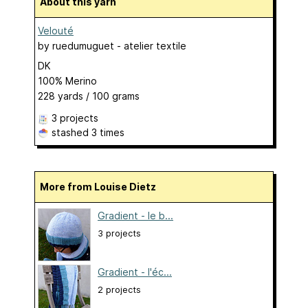
About this yarn
Velouté
by
ruedumuguet - atelier textile
DK
100% Merino
228 yards / 100 grams
3 projects
stashed
3 times
More from Louise Dietz
Gradient - le b...
3 projects
Gradient - l'éc...
2 projects