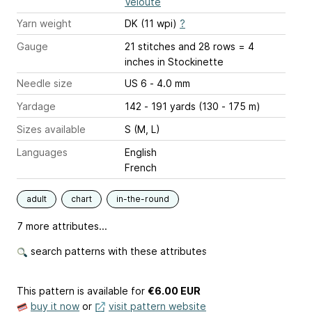
Velouté
Yarn weight
DK (11 wpi)
?
Gauge
21 stitches and 28 rows = 4
inches
in Stockinette
Needle size
US 6 - 4.0 mm
Yardage
142 - 191 yards (130 - 175 m)
Sizes available
S (M, L)
Languages
English
French
adult
chart
in-the-round
7 more attributes...
search patterns with these attributes
This pattern is available
for
€6.00 EUR
buy it now
or
visit pattern website