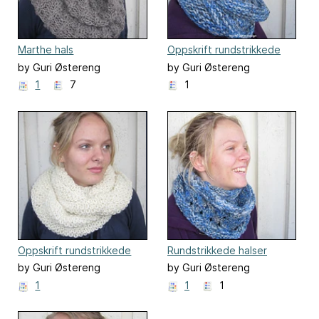
Marthe hals
Oppskrift rundstrikkede
halser
by Guri Østereng
by Guri Østereng
Halvorsen
Halvorsen
1
7
1
Oppskrift rundstrikkede
Rundstrikkede halser
halser
by Guri Østereng
by Guri Østereng
Halvorsen
Halvorsen
1
1
1