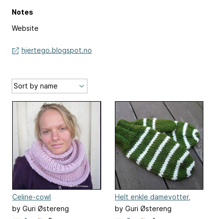
Notes
Website
hjertego.blogspot.no
Celine-cowl
Helt enkle damevotter,
simple mittens
by Guri Østereng
by Guri Østereng