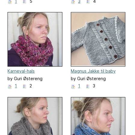
Halvorsen
Halvorsen
1
5
3
4
Karneval-hals
Magnus Jakke til baby
by Guri Østereng
by Guri Østereng
Halvorsen
Halvorsen
1
2
1
3