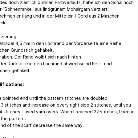
es doch ziemlich dunklen Farbverlaufs, habe ich den Schal noch
er “Bohnenranke” aus lindgrünem Mohairgarn verziert:
ehmen entlang und in der Mitte ein I-Cord aus 2 Maschen
ckt.
zierung:
elnadel 4,5 mm in den Lochrand der Vorderseite eine Reihe
chen Grundstich gehäkelt.
rhaben. Der Rand wölbt sich nach hinten
 der Rückseite in den Lochrand abwechselnd Kett- und
chen gehäkelt.
ifications
:
 pointed end until the pattern stitches are doubled:
3 stitches and increase on every right side 2 stitches, until you
4 stitches. I used yarn overs. When I reached 32 stitches, I begun
 the pattern.
end of the scarf decrease the same way.