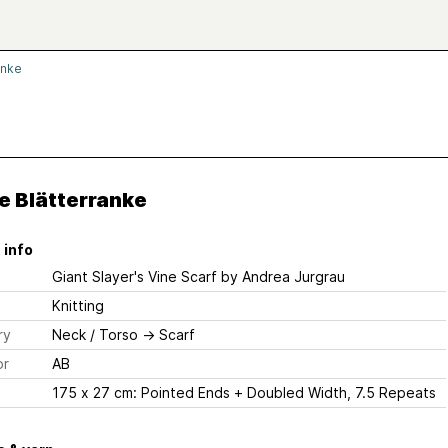
anke
e Blätterranke
 info
Giant Slayer's Vine Scarf
by Andrea Jurgrau
Knitting
ry
Neck / Torso
→
Scarf
or
AB
175 x 27 cm: Pointed Ends + Doubled Width, 7.5 Repeats