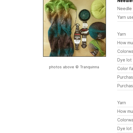
Needles
Needle
Yarn us
Yarn
How mu
Colorw
Dye lot
photos above © Tranquinna
Color fa
Purchas
Purchas
Yarn
How mu
Colorw
Dye lot