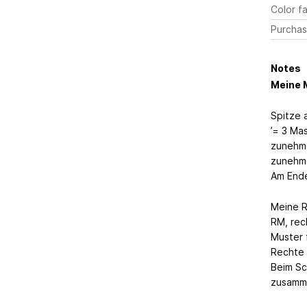
Color fa
Purchas
Notes
Meine 
Spitze 
’= 3 Ma
zunehme
zunehme
Am Ende
Meine R
RM, rec
Muster 
Rechte
Beim Sc
zusamme