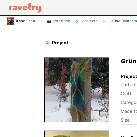
Tranquinna
notebook
projects
Grüne Blätterr
Project
Grün
Project
Pattern
Craft
Catego
Made f
Size