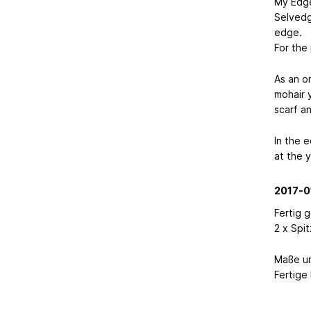
My Edge
Selvedg
edge.
For the
As an o
mohair y
scarf a
In the 
at the y
2017-0
Fertig g
2 x Spi
Maße un
Fertige