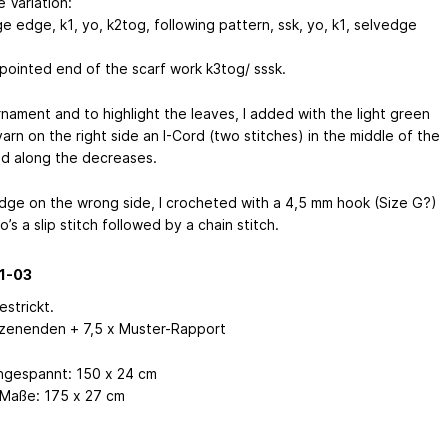
 Variation:
e edge, k1, yo, k2tog, following pattern, ssk, yo, k1, selvedge
 pointed end of the scarf work k3tog/ sssk.
rnament and to highlight the leaves, I added with the light green
arn on the right side an I-Cord (two stitches) in the middle of the
nd along the decreases.
edge on the wrong side, I crocheted with a 4,5 mm hook (Size G?)
o’s a slip stitch followed by a chain stitch.
1-03
estrickt.
tzenenden + 7,5 x Muster-Rapport
gespannt: 150 x 24 cm
 Maße: 175 x 27 cm