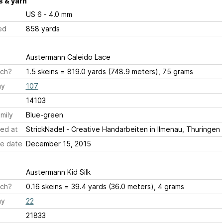
 & yarn
US 6 - 4.0 mm
ed
858 yards
Austermann Caleido Lace
ch?
1.5 skeins = 819.0 yards (748.9 meters), 75 grams
ay
107
14103
mily
Blue-green
ed at
StrickNadel - Creative Handarbeiten in Ilmenau, Thuringen
e date
December 15, 2015
Austermann Kid Silk
ch?
0.16 skeins = 39.4 yards (36.0 meters), 4 grams
ay
22
21833