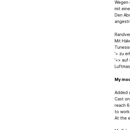
Wegen d
mit ein
Den Abn
angestri
Randver
Mit Häk
Tunesis
’= zu e
’=> auf
Luftmas
My mod
Added a
Cast on 
reach 6
to work
At the 