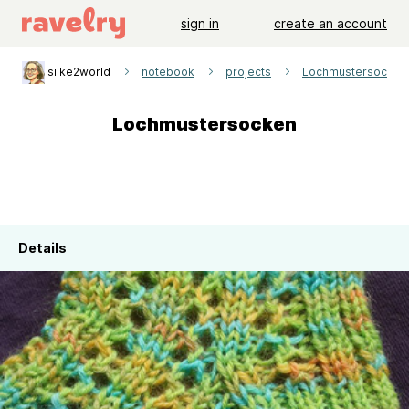
sign in
create an account
silke2world
notebook
projects
Lochmustersocken
Lochmustersocken
Details