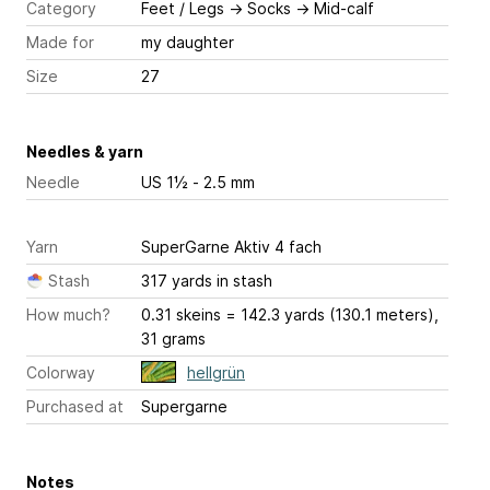
Category
Feet / Legs
→
Socks
→
Mid-calf
Made for
my daughter
Size
27
Needles & yarn
Needle
US 1½ - 2.5 mm
Yarn
SuperGarne Aktiv 4 fach
Stash
317 yards in stash
How much?
0.31 skeins = 142.3 yards (130.1 meters),
31 grams
Colorway
hellgrün
Purchased at
Supergarne
Notes