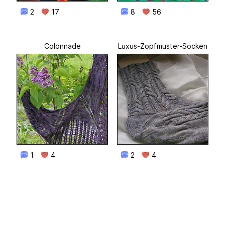
2
17
8
56
Colonnade
Luxus-Zopfmuster-Socken
1
4
2
4