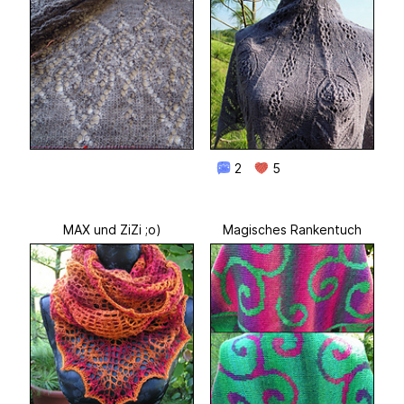
2
5
MAX und ZiZi ;o)
Magisches Rankentuch