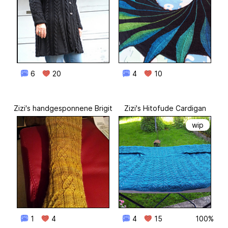
6
20
4
10
Zizi's handgesponnene Brigit
Zizi's Hitofude Cardigan
wip
1
4
4
15
100%