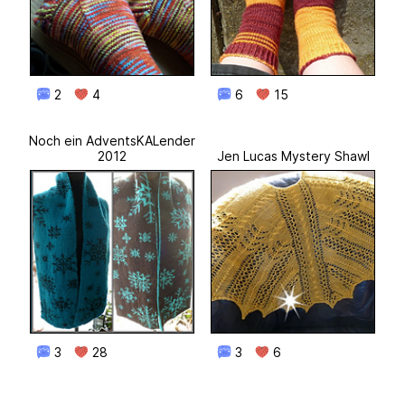
2
4
6
15
Noch ein AdventsKALender
2012
Jen Lucas Mystery Shawl
3
28
3
6