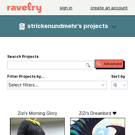
sign in
create an account
strickenundmehr's projects
Search Projects
Advanced
Filter Projects by...
Sort by
Select filters...
Zizi's Morning Glory
ZiZi's Dreambird ♥