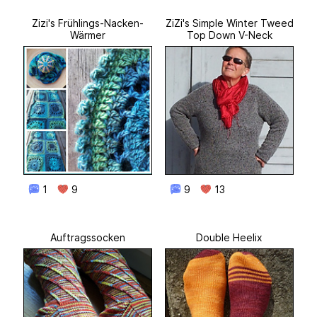
Zizi's Frühlings-Nacken-
ZiZi's Simple Winter Tweed
Wärmer
Top Down V-Neck
1
9
9
13
Auftragssocken
Double Heelix