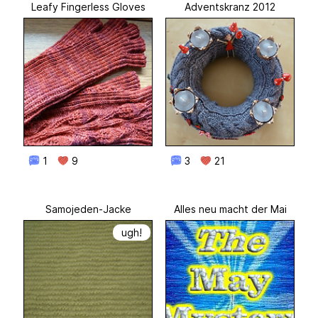
Leafy Fingerless Gloves
Adventskranz 2012
1
9
3
21
Samojeden-Jacke
Alles neu macht der Mai
ugh!