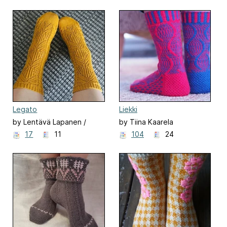
Legato
Liekki
by Lentävä Lapanen /
by Tiina Kaarela
Flying Mitten
17
11
104
24