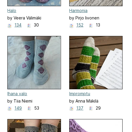
Halo
Harmonia
by Veera Välimäki
by Pirjo Iivonen
134
30
152
13
Ihana valo
Impromptu
by Tiia Niemi
by Anna Mäkilä
149
53
137
29