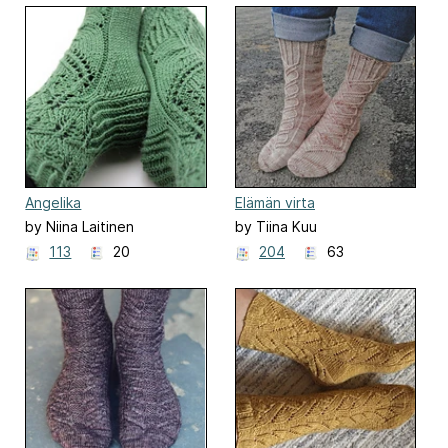
Angelika
Elämän virta
by Niina Laitinen
by Tiina Kuu
113
20
204
63