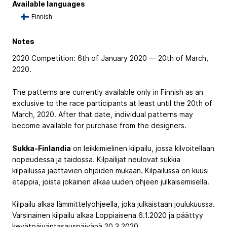
Available languages
Finnish
Notes
2020 Competition: 6th of January 2020 — 20th of March,
2020.
The patterns are currently available only in Finnish as an
exclusive to the race participants at least until the 20th of
March, 2020. After that date, individual patterns may
become available for purchase from the designers.
Sukka-Finlandia
on leikkimielinen kilpailu, jossa kilvoitellaan
nopeudessa ja taidossa. Kilpailijat neulovat sukkia
kilpailussa jaettavien ohjeiden mukaan. Kilpailussa on kuusi
etappia, joista jokainen alkaa uuden ohjeen julkaisemisella.
Kilpailu alkaa lämmittelyohjeella, joka julkaistaan joulukuussa.
Varsinainen kilpailu alkaa Loppiaisena 6.1.2020 ja päättyy
kevätpäiväntasauspäivänä 20.3.2020.