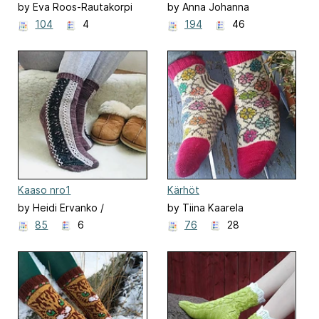
by Eva Roos-Rautakorpi
by Anna Johanna
104
4
194
46
Kaaso nro1
Kärhöt
by Heidi Ervanko /
by Tiina Kaarela
adelheid
85
6
76
28