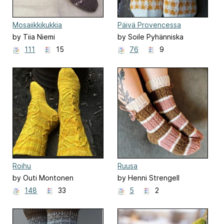
Mosaiikkikukkia
Päivä Provencessa
by Tiia Niemi
by Soile Pyhänniska
111
15
76
9
Roihu
Ruusa
by Outi Montonen
by Henni Strengell
148
33
5
2