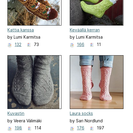
Kattia kanssa
Keväällä kerran
by Lumi Karmitsa
by Lumi Karmitsa
132
73
166
11
Kuvastin
Laura socks
by Veera Välimäki
by Sari Nordlund
198
114
176
197