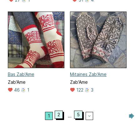
Bas Zab'Ame
Mitaines Zab'Ame
Zab'Ame
Zab'Ame
46
1
122
3
2
5
1
...