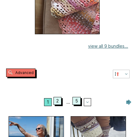
view all 9 bundles...
Advanced
2
5
1
...