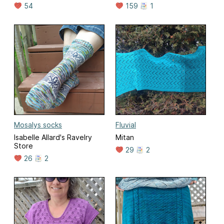
54
159
1
Mosalys socks
Fluvial
Isabelle Allard's Ravelry
Mitan
Store
29
2
26
2