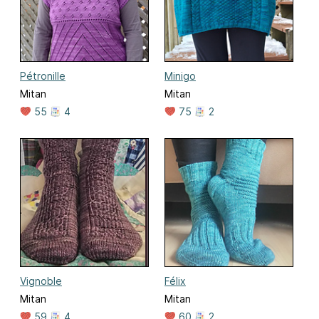
Pétronille
Minigo
Mitan
Mitan
55
4
75
2
Vignoble
Félix
Mitan
Mitan
59
4
60
2