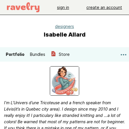
sign in
create an account
designers
Isabelle Allard
Portfolio
Bundles
Store
I’m L’Univers d’une Tricoteuse and a french speaker from
Lévis(it’s in Quebec city area). I design since may 2010 and I
really enjoy it! I particulary like stranded knitting and …a lot of
colors! Be warned that most of my patterns are not for beginner.
If you think there is a mistake in one of my pattern, or if you