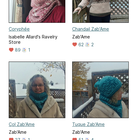
Coryphée
Chandail Zab'Ame
Isabelle Allard's Ravelry
Zab'Ame
Store
62
2
89
1
Col Zab'Ame
Tuque Zab'Ame
Zab'Ame
Zab'Ame
27
1
51
4