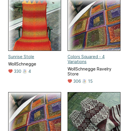
Sunrise Stole
Colors Squared - 4
Variations
WollSchnegge
WollSchnegge Ravelry
330
4
Store
306
15