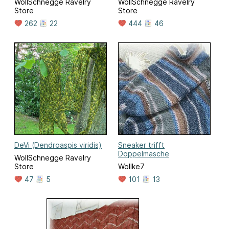
WollSchnegge Ravelry
WollSchnegge Ravelry
Store
Store
262
22
444
46
DeVi (Dendroaspis viridis)
Sneaker trifft
Doppelmasche
WollSchnegge Ravelry
Store
Wollke7
47
5
101
13