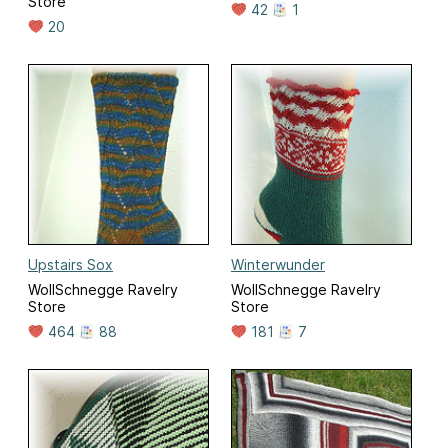
Store
42
1
20
Upstairs Sox
Winterwunder
WollSchnegge Ravelry
WollSchnegge Ravelry
Store
Store
464
88
181
7