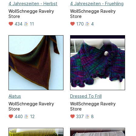
4 Jahreszeiten - Herbst
4 Jahreszeiten - Fruehling
WollSchnegge Ravelry
WollSchnegge Ravelry
Store
Store
434
11
170
4
Alatus
Dressed To Frill
WollSchnegge Ravelry
WollSchnegge Ravelry
Store
Store
440
12
337
8