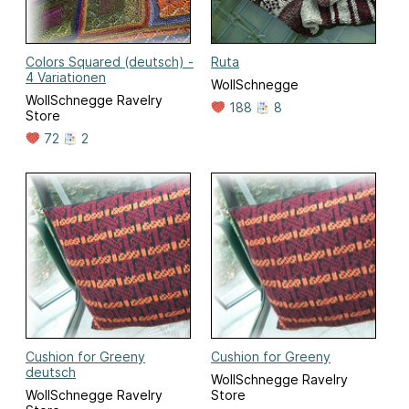
Colors Squared (deutsch) -
Ruta
4 Variationen
WollSchnegge
WollSchnegge Ravelry
188
8
Store
72
2
Cushion for Greeny
Cushion for Greeny
deutsch
WollSchnegge Ravelry
WollSchnegge Ravelry
Store