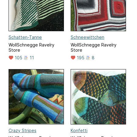
Schatten-Tanne
Schneewittchen
WollSchnegge Ravelry
WollSchnegge Ravelry
Store
Store
105
11
195
8
Crazy Stripes
Konfetti