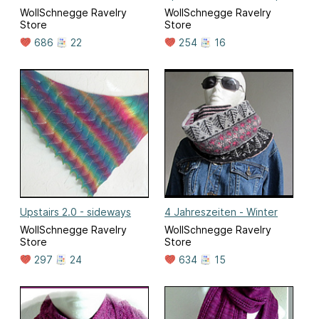
WollSchnegge Ravelry
WollSchnegge Ravelry
Store
Store
686
22
254
16
Upstairs 2.0 - sideways
4 Jahreszeiten - Winter
WollSchnegge Ravelry
WollSchnegge Ravelry
Store
Store
297
24
634
15