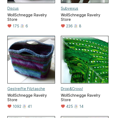
Discus
Subvexus
WollSchnegge Ravelry
WollSchnegge Ravelry
Store
Store
175
6
236
8
Gestreifte Filztasche
Drop&Cross!
WollSchnegge Ravelry
WollSchnegge Ravelry
Store
Store
1092
41
425
14