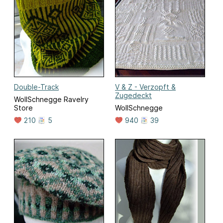
Double-Track
V & Z - Verzopft &
Zugedeckt
WollSchnegge Ravelry
Store
WollSchnegge
210
5
940
39