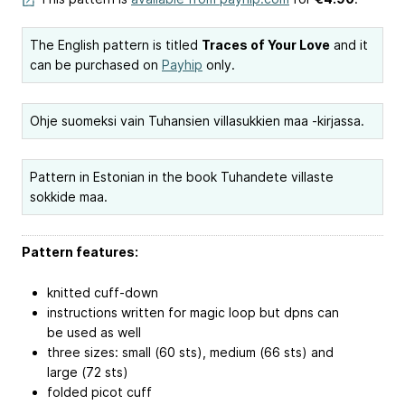
The English pattern is titled
Traces of Your Love
and it
can be purchased on
Payhip
only.
Ohje suomeksi vain Tuhansien villasukkien maa -kirjassa.
Pattern in Estonian in the book Tuhandete villaste
sokkide maa.
Pattern features:
knitted cuff-down
instructions written for magic loop but dpns can
be used as well
three sizes: small (60 sts), medium (66 sts) and
large (72 sts)
folded picot cuff