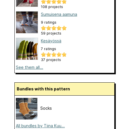
108 projects
Sumuisena aamuna
9 ratings
59 projects
Kesäyössä
7 ratings
37 projects
See them all...
Bundles with this pattern
Socks
All bundles by Tiina Kuu...