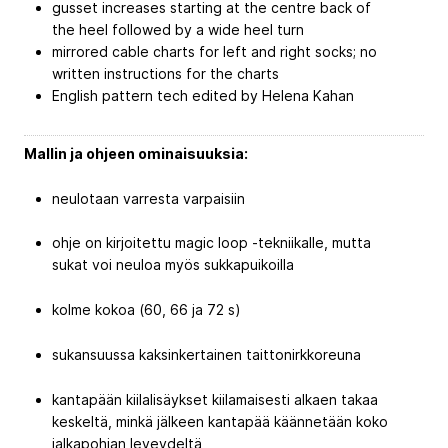
gusset increases starting at the centre back of
the heel followed by a wide heel turn
mirrored cable charts for left and right socks; no
written instructions for the charts
English pattern tech edited by Helena Kahan
Mallin ja ohjeen ominaisuuksia:
neulotaan varresta varpaisiin
ohje on kirjoitettu magic loop -tekniikalle, mutta
sukat voi neuloa myös sukkapuikoilla
kolme kokoa (60, 66 ja 72 s)
sukansuussa kaksinkertainen taittonirkkoreuna
kantapään kiilalisäykset kiilamaisesti alkaen takaa
keskeltä, minkä jälkeen kantapää käännetään koko
jalkapohjan leveydeltä