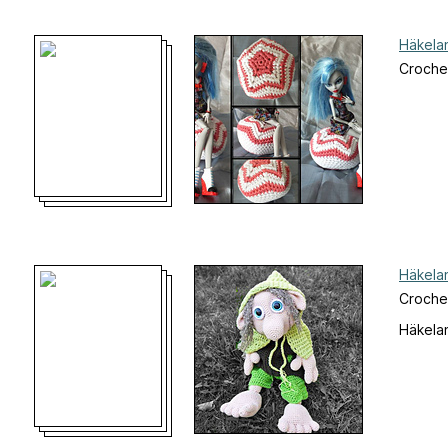
Häkelan
Croche
Häkela
Crochet
Häkelan