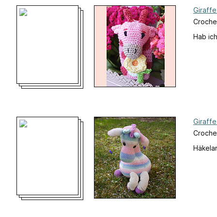
Giraff
Croche
Hab ic
Giraff
Croche
Häkelan