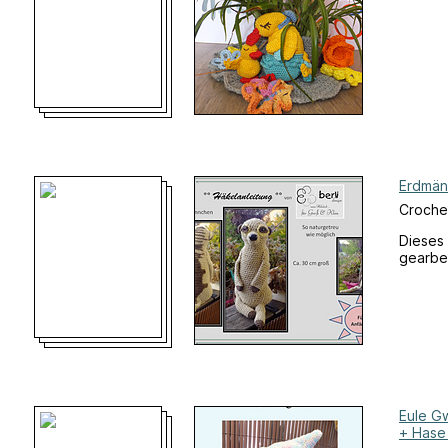
Erdmä
Croche
Dieses 
gearbei
Eule G
+ Hase