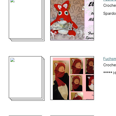
Croche
Spardo
Fuchsm
Crochet
***** H