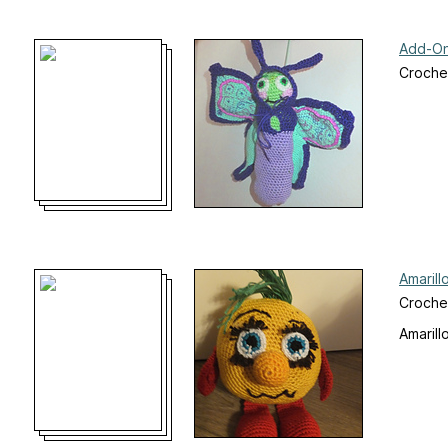
Add-On
Croche
Amarill
Crochet
Amarill