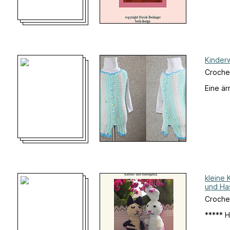
Kinder
Croche
Eine ä
kleine 
und Ha
Croche
***** H