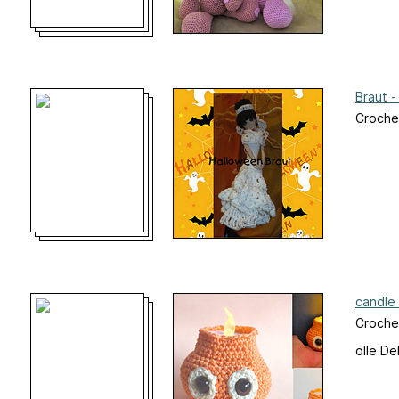
Braut 
Crochet
candle 
Croche
olle De