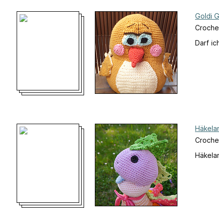
Goldi 
Croche
Darf ic
Häkela
Crochet
Häkelan