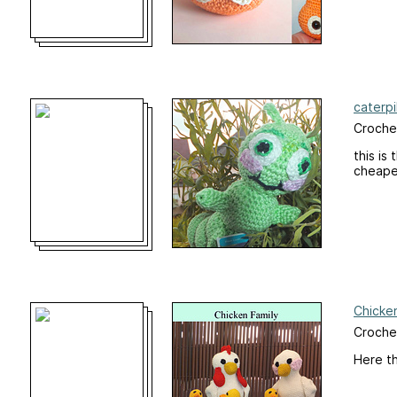
caterpi
Croche
this is
cheaper
Chicken
Croche
Here th