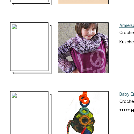
Ärmels
Croche
Kuschel
Baby Er
Crochet
***** H